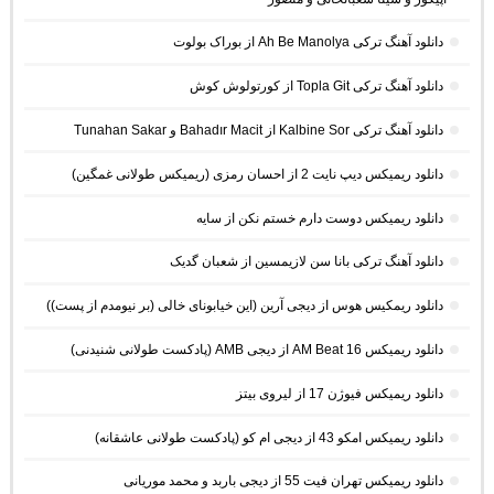
دانلود آهنگ ترکی Ah Be Manolya از بوراک بولوت
دانلود آهنگ ترکی Topla Git از کورتولوش کوش
دانلود آهنگ ترکی Kalbine Sor از Bahadır Macit و Tunahan Sakar
دانلود ریمیکس دیپ نایت 2 از احسان رمزی (ریمیکس طولانی غمگین)
دانلود ریمیکس دوست دارم خستم نکن از سایه
دانلود آهنگ ترکی بانا سن لازیمسین از شعبان گدیک
دانلود ریمکیس هوس از دیجی آرین (این خیابونای خالی (بر نیومدم از پست))
دانلود ریمیکس AM Beat 16 از دیجی AMB (پادکست طولانی شنیدنی)
دانلود ریمیکس فیوژن 17 از لیروی بیتز
دانلود ریمیکس امکو 43 از دیجی ام کو (پادکست طولانی عاشقانه)
دانلود ریمیکس تهران فیت 55 از دیجی باربد و محمد موریانی