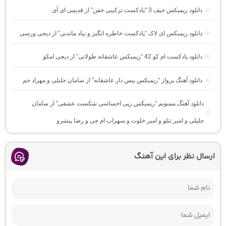
دانلود ریمیکس حیف 3 “پادکست ترکیبی خفن” از قدیمی ای آی
دانلود ریمیکس ای لاک “پادکست خاطره انگیز و بیاد ماندنی” از دیجی ورسی
دانلود پادکست ام کو 42 “ریمیکس عاشقانه طولانی” از دیجی امکو
دانلود آهنگ پرواز “ریمیکس بیس دار عاشقانه” از سامان جلیلی و مهراد جم
دانلود آهنگ ممنونم “ریمیکس رپی احساسی شکست عشقی” از سامان
جلیلی و امیر تتلو و امیر خلوت و سهراب ام جی و رضا پیشرو
ارسال نظر برای این آهنگ