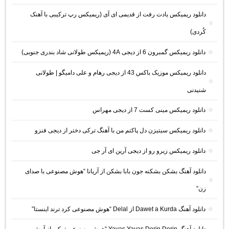
دانلود ریمیکس یادت رفت از قدیمی ای آی (ریمیکس رپ ترکیبی با آهنک
کُردی)
دانلود ریمیکس گمبرون 6 از دیجی 4A (ریمیکس طولانی شاد بندری جنوبی)
دانلود ریمیکس موزیک باکس 43 از دیجی رهام و علی دامیگو | طولانی
شنیدنی
دانلود ریمیکس مینی کست 7 از دیجی مهراس
دانلود ریمیکس سیتیزن دل پاکتم من با آهنگ ترکی دختر از دیجی فنزو
دانلود ریمیکس زیرو رو از دیجی آرین ای آر جی
دانلود آهنگ بشکن بشکنه جون بابا بشکن از آریانا “هوش مصنوعی با صدای
زن”
دانلود آهنگ Dawet a Kurda از Delal “هوش مصنوعی کرد ترند اینستا”