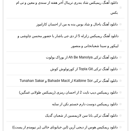
دانلود آهنگ ریمیکس شاد بندری تریبال آخر هفته از سندی و معین و تی ام
بکس
دانلود آهنگ باحال و شاد بوس بده به من از احسان کاراموز
دانلود آهنگ ریمیکس زلزله 5 از دی جی یاشار با حضور محسن چاوشی و
اپیکور و سینا شعبانخانی و منصور
دانلود آهنگ ترکی Ah Be Manolya از بوراک بولوت
دانلود آهنگ ترکی Topla Git از کورتولوش کوش
دانلود آهنگ ترکی Kalbine Sor از Bahadır Macit و Tunahan Sakar
دانلود ریمیکس دیپ نایت 2 از احسان رمزی (ریمیکس طولانی غمگین)
دانلود ریمیکس دوست دارم خستم نکن از سایه
دانلود آهنگ ترکی بانا سن لازیمسین از شعبان گدیک
دانلود ریمکیس هوس از دیجی آرین (این خیابونای خالی (بر نیومدم از پست))