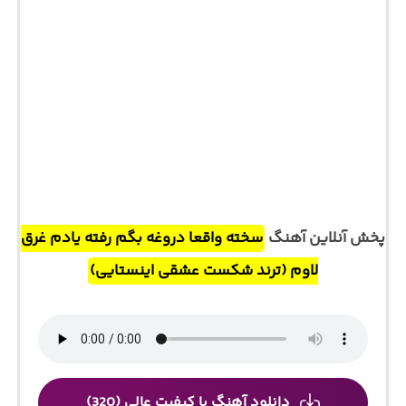
پخش آنلاین آهنگ
سخته واقعا دروغه بگم رفته یادم غرق
لاوم (ترند شکست عشقی اینستایی)
دانلود آهنگ با کیفیت عالی (320)