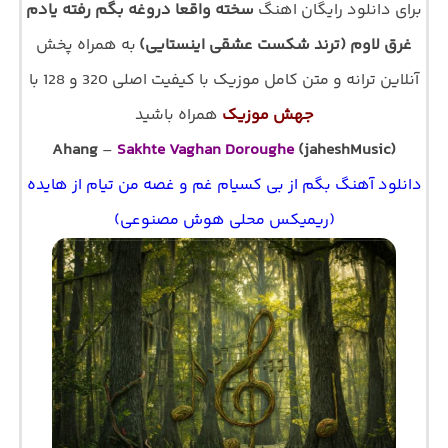
برای دانلود رایگان اهنگ
سخته واقعا دروغه بگم رفته یادم
غرق لاوم (ترند شکست عشقی اینستایی)
به همراه پخش
آنلاین ترانه و متن کامل موزیک با کیفیت اصلی 320 و 128 با
جهش موزیک
همراه باشید
Ahang
–
Sakhte Vaghan Doroughe
(jaheshMusic)
دانلود آهنگ بگم از بی کسیام غم و غصه من تیام از هایده
(ریمیکس محلی هوش مصنوعی)