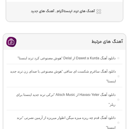
آهنگ های ترند اینستاگرام , آهنگ های جدید
آهنگ های مرتبط
دانلود آهنگ Dawet a Kurda از Delal “هوش مصنوعی کرد ترند اینستا”
دانلود آهنگ ساغرم شکست ای ساقی “هوش مصنوعی با صدای زن ترند جدید
اینستا”
دانلود آهنگ Havası Yeter از Alisch Music “ترکی ترند جدید اینستا برای
ریلز”
دانلود آهنگ ﻗﺪم ﭼﻪ رﻳﺰه ﻣﻴﺰه ﻣﻴﮕﻦ اﻃﻮار ﻣﻴﺮﻳﺰه از آرمین نصرتی “ترند
اینستا”