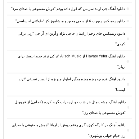
دانلود آهنگ چی اومد سر من که قول داده بودم “هوش مصنوعی با صدای مرد”
دانلود ریمیکس ریورب 4 از دیجی معین و میشاموزیکز “طولانی احساسی”
دانلود ریمیکس جای زخم از ایمان حاجی نژاد و آرین ای آر جی “رپی ترکی
کردی”
دانلود آهنگ Havası Yeter از Alisch Music “ترکی ترند جدید اینستا برای
ریلز”
دانلود آهنگ ﻗﺪم ﭼﻪ رﻳﺰه ﻣﻴﺰه ﻣﻴﮕﻦ اﻃﻮار ﻣﻴﺮﻳﺰه از آرمین نصرتی “ترند
اینستا”
دانلود آهنگ امشب مثل هر شب دوباره برات گریه کردم (کجایی) از فرووال
“هوش مصنوعی با صدای زن”
دانلود آهنگ در کارگه کوزه گری رفتم دوش از آریانا “هوش مصنوعی با صدای
زن خیام خوانی بوشهری”