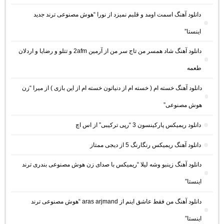
دانلود آهنگ اسمت اومد و قلبم نمیزد از نورا “هوش مصنوعی ترند جدید
اینستا”
دانلود آهنگ شاد همسر من تاج سر من از آرمین 2afm و تتلو و رضایا و اردلان
طعمه
دانلود آهنگ خسته ام ( خسته ام از دنیاتون خسته ام از این بازی ) از میرا “زن
هوش مصنوعی”
دانلود ریمیکس پارکینسون 3 “رپی ترکیبی” از اس اچ
دانلود آهنگ ریمیکس رنگارنگ 5 از دیجی ممتاز
دانلود آهنگ زینبو وشه لیلا “ریمیکس با صدای زن هوش مصنوعی بندری ترند
اینستا”
دانلود آهنگ من فقط عاشق اینم از aras arjmand “هوش مصنوعی ترند
اینستا”