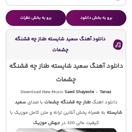
برو به بخش دانلود
برو به بخش نظرات
دانلود آهنگ سعید شایسته طناز چه قشنگه
چشمات
دانلود آهنگ سعید شایسته طناز چه قشنگه
چشمات
Download New Music
Saed Shayeste
–
Tanaz
دانلود اهنگ
طناز چه قشنگه چشمات
با صدای
سعید
شایسته
به همراه پخش آنلاین ترانه و متن کامل موزیک با
کیفیت عالی 320 در
جهش موزیک