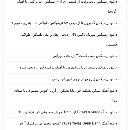
دانلود ریمیکس یادت رفت از قدیمی ای آی (ریمیکس رپ ترکیبی با آهنک
کُردی)
دانلود ریمیکس گمبرون 6 از دیجی 4A (ریمیکس طولانی شاد بندری جنوبی)
دانلود ریمیکس موزیک باکس 43 از دیجی رهام و علی دامیگو | طولانی
شنیدنی
دانلود ریمیکس مینی کست 7 از دیجی مهراس
دانلود ریمیکس سیتیزن دل پاکتم من با آهنگ ترکی دختر از دیجی فنزو
دانلود ریمیکس زیرو رو از دیجی آرین ای آر جی
دانلود آهنگ بشکن بشکنه جون بابا بشکن از آریانا “هوش مصنوعی با صدای
زن”
دانلود آهنگ Dawet a Kurda از Delal “هوش مصنوعی کرد ترند اینستا”
دانلود آهنگ Yavaş Yavaş Derin Derin “هوش مصنوعی ترکی از آرش