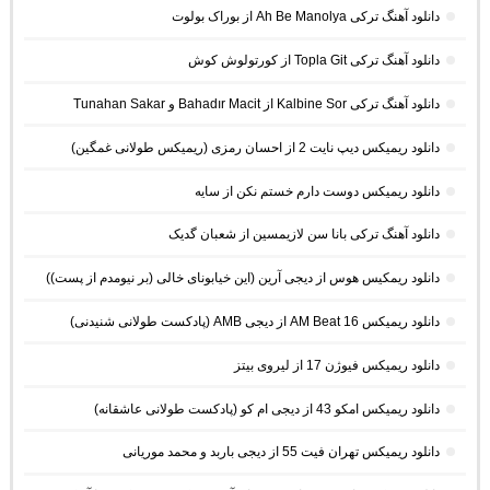
دانلود آهنگ ترکی Ah Be Manolya از بوراک بولوت
دانلود آهنگ ترکی Topla Git از کورتولوش کوش
دانلود آهنگ ترکی Kalbine Sor از Bahadır Macit و Tunahan Sakar
دانلود ریمیکس دیپ نایت 2 از احسان رمزی (ریمیکس طولانی غمگین)
دانلود ریمیکس دوست دارم خستم نکن از سایه
دانلود آهنگ ترکی بانا سن لازیمسین از شعبان گدیک
دانلود ریمکیس هوس از دیجی آرین (این خیابونای خالی (بر نیومدم از پست))
دانلود ریمیکس AM Beat 16 از دیجی AMB (پادکست طولانی شنیدنی)
دانلود ریمیکس فیوژن 17 از لیروی بیتز
دانلود ریمیکس امکو 43 از دیجی ام کو (پادکست طولانی عاشقانه)
دانلود ریمیکس تهران فیت 55 از دیجی باربد و محمد موریانی