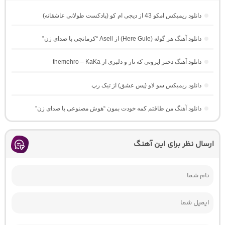
دانلود ریمیکس امکو 43 از دیجی ام کو (پادکست طولانی عاشقانه)
دانلود آهنگ هر گوله (Here Gule) از Asell “کرمانجی با صدای زن”
دانلود آهنگ دختر ایرونی که ناز و دلبری از themehro – KaKa
دانلود ریمیکس سو لاو (پس عشق) از تیک رپ
دانلود آهنگ من طاقتم کمه خودت بمون “هوش مصنوعی با صدای زن”
ارسال نظر برای این آهنگ