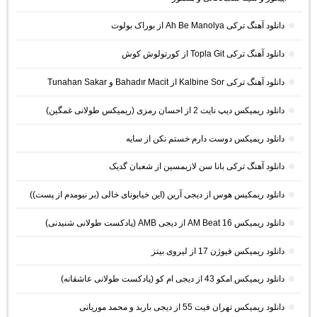
دانلود آهنگ ترکی Ah Be Manolya از بوراک بولوت
دانلود آهنگ ترکی Topla Git از کورتولوش کوش
دانلود آهنگ ترکی Kalbine Sor از Bahadır Macit و Tunahan Sakar
دانلود ریمیکس دیپ نایت 2 از احسان رمزی (ریمیکس طولانی غمگین)
دانلود ریمیکس دوست دارم خستم نکن از سایه
دانلود آهنگ ترکی بانا سن لازیمسین از شعبان گدیک
دانلود ریمکیس هوس از دیجی آرین (این خیابونای خالی (بر نیومدم از پست))
دانلود ریمیکس AM Beat 16 از دیجی AMB (پادکست طولانی شنیدنی)
دانلود ریمیکس فیوژن 17 از لیروی بیتز
دانلود ریمیکس امکو 43 از دیجی ام کو (پادکست طولانی عاشقانه)
دانلود ریمیکس تهران فیت 55 از دیجی باربد و محمد موریانی