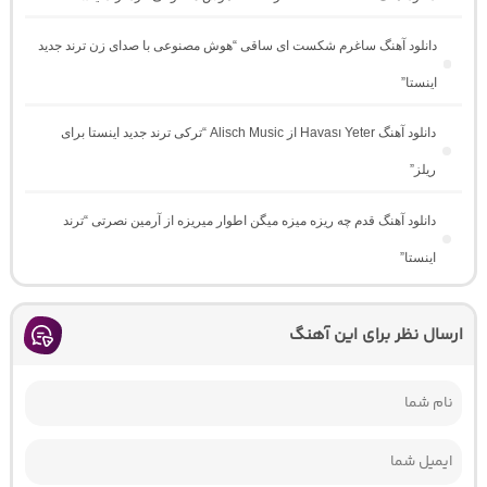
دانلود آهنگ ساغرم شکست ای ساقی “هوش مصنوعی با صدای زن ترند جدید
اینستا”
دانلود آهنگ Havası Yeter از Alisch Music “ترکی ترند جدید اینستا برای
ریلز”
دانلود آهنگ ﻗﺪم ﭼﻪ رﻳﺰه ﻣﻴﺰه ﻣﻴﮕﻦ اﻃﻮار ﻣﻴﺮﻳﺰه از آرمین نصرتی “ترند
اینستا”
ارسال نظر برای این آهنگ