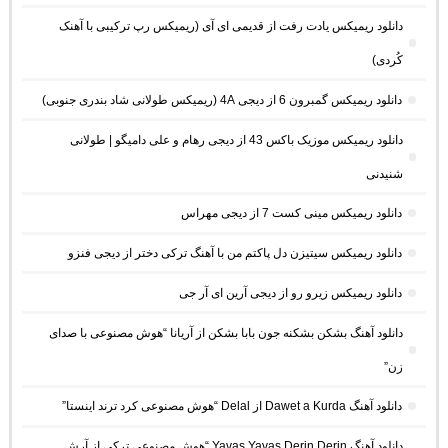
دانلود ریمیکس یادت رفت از قدیمی ای آی (ریمیکس رپ ترکیبی با آهنک
کُردی)
دانلود ریمیکس گمبرون 6 از دیجی 4A (ریمیکس طولانی شاد بندری جنوبی)
دانلود ریمیکس موزیک باکس 43 از دیجی رهام و علی دامیگو | طولانی
شنیدنی
دانلود ریمیکس مینی کست 7 از دیجی مهراس
دانلود ریمیکس سیتیزن دل پاکتم من با آهنگ ترکی دختر از دیجی فنزو
دانلود ریمیکس زیرو رو از دیجی آرین ای آر جی
دانلود آهنگ بشکن بشکنه جون بابا بشکن از آریانا “هوش مصنوعی با صدای
زن”
دانلود آهنگ Dawet a Kurda از Delal “هوش مصنوعی کرد ترند اینستا”
دانلود آهنگ Yavaş Yavaş Derin Derin “هوش مصنوعی ترکی از آرش