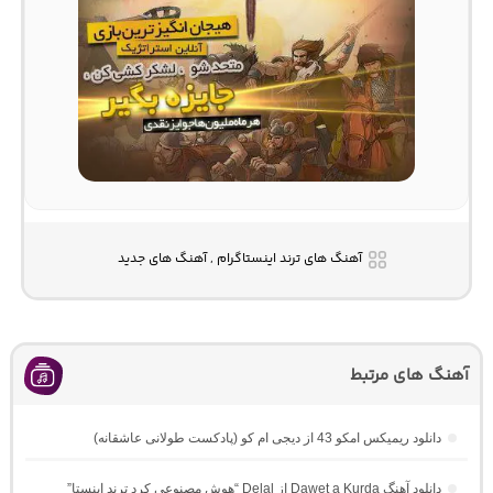
آهنگ های ترند اینستاگرام , آهنگ های جدید
آهنگ های مرتبط
دانلود ریمیکس امکو 43 از دیجی ام کو (پادکست طولانی عاشقانه)
دانلود آهنگ Dawet a Kurda از Delal “هوش مصنوعی کرد ترند اینستا”