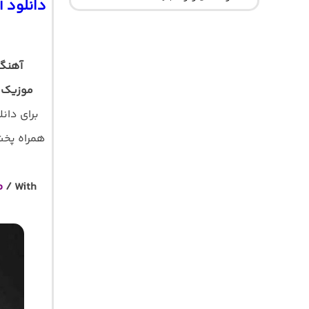
دانلود 
آهنگ 
موزیک 
برای دان
همراه پخش آ
o
/ With