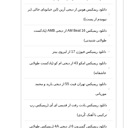
دانلود ریمکیس هوس از دیجی آرین (این خیابونای خالی (بر
نیومدم از پست))
دانلود ریمیکس AM Beat 16 از دیجی AMB (پادکست
طولانی شنیدنی)
دانلود ریمیکس فیوژن 17 از لیروی بیتز
دانلود ریمیکس امکو 43 از دیجی ام کو (پادکست طولانی
عاشقانه)
دانلود ریمیکس تهران فیت 55 از دیجی باربد و محمد
موریانی
دانلود ریمیکس یادت رفت از قدیمی ای آی (ریمیکس رپ
ترکیبی با آهنک کُردی)
دانلود ریمیکس گمبرون 6 از دیجی 4A (ریمیکس طولانی