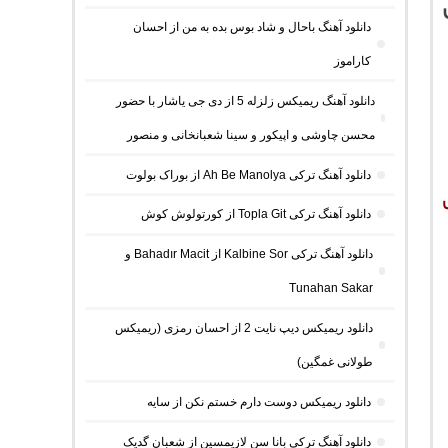
دانلود آهنگ باحال و شاد بوس بده به من از احسان
کاراموز
دانلود آهنگ ریمیکس زلزله 5 از دی جی یاشار با حضور
محسن چاوشی و اپیکور و سینا شعبانخانی و منصور
دانلود آهنگ ترکی Ah Be Manolya از بوراک بولوت
دانلود آهنگ ترکی Topla Git از کورتولوش کوش
دانلود آهنگ ترکی Kalbine Sor از Bahadır Macit و
Tunahan Sakar
دانلود ریمیکس دیپ نایت 2 از احسان رمزی (ریمیکس
طولانی غمگین)
دانلود ریمیکس دوست دارم خستم نکن از سایه
دانلود آهنگ ترکی بانا سن لازیمسین از شعبان گدیک