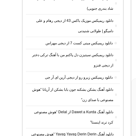
شاد بندری جنوبی)
دانلود ریمیکس موزیک باکس 43 از دیجی رهام و علی
دامیگو | طولانی شنیدنی
دانلود ریمیکس مینی کست 7 از دیجی مهراس
دانلود ریمیکس سیتیزن دل پاکتم من با آهنگ ترکی دختر
از دیجی فنزو
دانلود ریمیکس زیرو رو از دیجی آرین ای آر جی
دانلود آهنگ بشکن بشکنه جون بابا بشکن از آریانا “هوش
مصنوعی با صدای زن”
دانلود آهنگ Dawet a Kurda از Delal “هوش مصنوعی
کرد ترند اینستا”
دانلود آهنگ Yavaş Yavaş Derin Derin “هوش مصنوعی