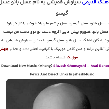
آهنگ قدیمی
سیاوش قمیشی به نام عسل بانو عسل
گیسو
عسل بانو، عسل گیسو، عسل چشم منو یاد خودم بنداز دوباره
عسل بانو، هنوزم پیش مایی اگرچه دست تو توو دست من نیست
لود رایگان اهنگ
عسل بانو عسل گیسو
با صدای
سیاوش قمیشی
به
نلاین ترانه و متن کامل موزیک با کیفیت اصلی 320 و 128 با
جهش
موزیک
همراه باشید
Download New Music, (Ahang)
Siavash Ghomayshi
–
Asal Bano
lyrics And Direct Links In jaheshMusic