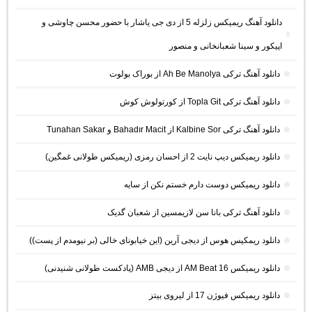
دانلود آهنگ ریمیکس زلزله 5 از دی جی یاشار با حضور محسن چاوشی و
اپیکور و سینا شعبانخانی و منصور
دانلود آهنگ ترکی Ah Be Manolya از بوراک بولوت
دانلود آهنگ ترکی Topla Git از کورتولوش کوش
دانلود آهنگ ترکی Kalbine Sor از Bahadır Macit و Tunahan Sakar
دانلود ریمیکس دیپ نایت 2 از احسان رمزی (ریمیکس طولانی غمگین)
دانلود ریمیکس دوست دارم خستم نکن از سایه
دانلود آهنگ ترکی بانا سن لازیمسین از شعبان گدیک
دانلود ریمکیس هوس از دیجی آرین (این خیابونای خالی (بر نیومدم از پست))
دانلود ریمیکس AM Beat 16 از دیجی AMB (پادکست طولانی شنیدنی)
دانلود ریمیکس فیوژن 17 از لیروی بیتز