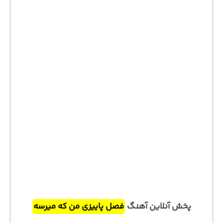
پخش آنلاین آهنگ
فصل پاییزی من که میرسه