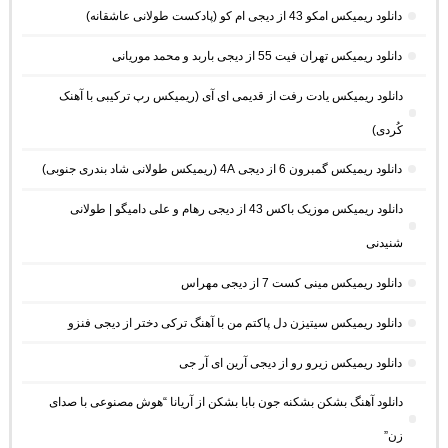
دانلود ریمیکس امکو 43 از دیجی ام کو (پادکست طولانی عاشقانه)
دانلود ریمیکس تهران فیت 55 از دیجی باربد و محمد موریانی
دانلود ریمیکس یادت رفت از قدیمی ای آی (ریمیکس رپ ترکیبی با آهنک
کُردی)
دانلود ریمیکس گمبرون 6 از دیجی 4A (ریمیکس طولانی شاد بندری جنوبی)
دانلود ریمیکس موزیک باکس 43 از دیجی رهام و علی دامیگو | طولانی
شنیدنی
دانلود ریمیکس مینی کست 7 از دیجی مهراس
دانلود ریمیکس سیتیزن دل پاکتم من با آهنگ ترکی دختر از دیجی فنزو
دانلود ریمیکس زیرو رو از دیجی آرین ای آر جی
دانلود آهنگ بشکن بشکنه جون بابا بشکن از آریانا “هوش مصنوعی با صدای
زن”