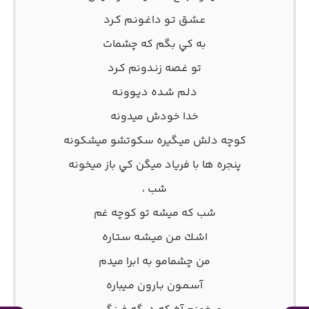
‫ﻋـﺸـﻖ ﺗـﻮ داﻏـﻮﻧـﻢ ﻛـﺮد
‫ﺑﻪ ﻛﻲ ﺑﮕﻢ ﻛﻪ ﭼﺸﻤﺎت
‫ﺗﻮ ﻏـﺼﻪ زﻧـﺪوﻧﻢ ﻛـﺮد
‫دﻟـﻢ ﺷـﺪه دﻳـﻮوﻧـﻪ
‫ﺧﺪا ﺧﻮدش ﻣﻴﺪوﻧﻪ
‫ﻛﻮﭼﻪ دﻟﺶ ﻣﻴـﮕﻴﺮه ﺳﻜﻮﺗﺸﻮ ﻣﻴﺸﻜﻮﻧﻪ
‫ﭘﻨﺠﺮه ﻫﺎ ﺑﺎ ﻓﺮﻳﺎد ﻣﻴﮕﻦ ﻛﻲ ﺑﺎز ﻣﻴﺨﻮﻧﻪ
‫ﺷﺐ ،
‫ﺷﺐ ﻛﻪ ﻣﻴﺸﻪ ﺗﻮ ﻛﻮﭼﻪ ﻏﻢ
‫اﺷـﻚ ﻣـﻦ ﻣﻴـﺸـﻪ ﺳـﺘـﺎره
‫ﻣﻦ ﭼﺸﻤﺎﻣﻮ ﺑﻪ اﺑﺮا ﻣﻴﺪم
‫آﺳـﻤـﻮن ﺑـﺎرون ﻣـﻴﺒﺎره