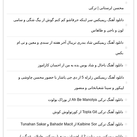
محسن لرستانی | ترکی
دانلود آهنگ ریمیکس سر اینکه حرفاشو کم کنم گوش از بیگ شگی و سامی
لون و ناجی و طاهاس
دانلود آهنگ ریمیکس شاد بندری تریبال آخر هفته از سندی و معین و تی ام
بکس
دانلود آهنگ باحال و شاد بوس بده به من از احسان کاراموز
دانلود آهنگ ریمیکس زلزله 5 از دی جی یاشار با حضور محسن چاوشی و
اپیکور و سینا شعبانخانی و منصور
دانلود آهنگ ترکی Ah Be Manolya از بوراک بولوت
دانلود آهنگ ترکی Topla Git از کورتولوش کوش
دانلود آهنگ ترکی Kalbine Sor از Bahadır Macit و Tunahan Sakar
دانلود ریمیکس دیپ نایت 2 از احسان رمزی (ریمیکس طولانی غمگین)