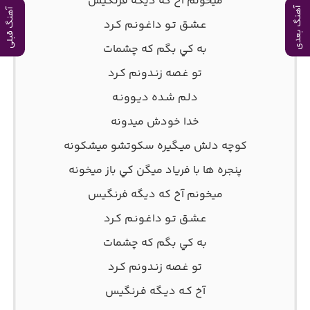
‫ﻣﻴﺨﻮﻧﻢ آخ ﻛﻪ دﻳﮕﻪ ﻓﺮﻧﮕﻴﺲ
آهنگ بعدی
آهنگ قبلی
‫ﻋـﺸـﻖ ﺗـﻮ داﻏـﻮﻧـﻢ ﻛـﺮد
‫ﺑﻪ ﻛﻲ ﺑﮕﻢ ﻛﻪ ﭼﺸﻤﺎت
‫ﺗﻮ ﻏـﺼﻪ زﻧـﺪوﻧﻢ ﻛـﺮد
‫دﻟـﻢ ﺷـﺪه دﻳـﻮوﻧـﻪ
‫ﺧﺪا ﺧﻮدش ﻣﻴﺪوﻧﻪ
‫ﻛﻮﭼﻪ دﻟﺶ ﻣﻴـﮕﻴﺮه ﺳﻜﻮﺗﺸﻮ ﻣﻴﺸﻜﻮﻧﻪ
‫ﭘﻨﺠﺮه ﻫﺎ ﺑﺎ ﻓﺮﻳﺎد ﻣﻴﮕﻦ ﻛﻲ ﺑﺎز ﻣﻴﺨﻮﻧﻪ
‫ﻣﻴﺨﻮﻧﻢ آخ ﻛﻪ دﻳﮕﻪ ﻓﺮﻧﮕﻴﺲ
‫ﻋـﺸـﻖ ﺗـﻮ داﻏـﻮﻧـﻢ ﻛـﺮد
‫ﺑﻪ ﻛﻲ ﺑﮕﻢ ﻛﻪ ﭼﺸﻤﺎت
‫ﺗﻮ ﻏـﺼﻪ زﻧـﺪوﻧﻢ ﻛـﺮد
‫آخ ﻛـﻪ دﻳـﮕﻪ ﻓـﺮﻧﮕﻴﺲ