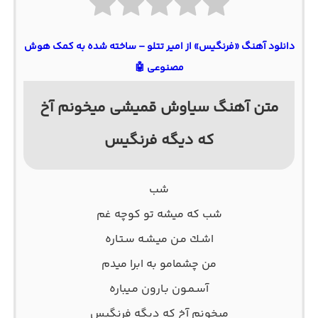
دانلود آهنگ «فرنگیس» از امیر تتلو – ساخته شده به کمک هوش
مصنوعی 🤖
متن آهنگ سیاوش قمیشی میخونم آخ
که دیگه فرنگیس
‫ﺷﺐ
‫ﺷﺐ ﻛﻪ ﻣﻴﺸﻪ ﺗﻮ ﻛﻮﭼﻪ ﻏﻢ
‫اﺷـﻚ ﻣـﻦ ﻣﻴـﺸـﻪ ﺳـﺘـﺎره
‫ﻣﻦ ﭼﺸﻤﺎﻣﻮ ﺑﻪ اﺑﺮا ﻣﻴﺪم
‫آﺳـﻤـﻮن ﺑـﺎرون ﻣـﻴﺒﺎره
‫ﻣﻴﺨﻮﻧﻢ آخ ﻛﻪ دﻳﮕﻪ ﻓﺮﻧﮕﻴﺲ