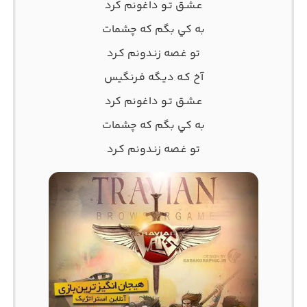
‫ﻋـﺸـﻖ ﺗـﻮ داﻏﻮﻧﻢ ﻛﺮد
‫ﺑﻪ ﻛﻲ ﺑﮕﻢ ﻛﻪ ﭼﺸﻤﺎت
‫ﺗﻮ ﻏـﺼﻪ زﻧـﺪوﻧﻢ ﻛـﺮد
‫آخ ﻛـﻪ دﻳـﮕﻪ ﻓـﺮﻧﮕﻴﺲ
‫ﻋـﺸـﻖ ﺗـﻮ داﻏﻮﻧﻢ ﻛﺮد
‫ﺑﻪ ﻛﻲ ﺑﮕﻢ ﻛﻪ ﭼﺸﻤﺎت
‫ﺗﻮ ﻏـﺼﻪ زﻧـﺪوﻧﻢ ﻛـﺮد