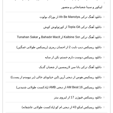
اپیکور و سینا شعبانخانی و منصور
دانلود آهنگ ترکی Ah Be Manolya از بوراک بولوت
دانلود آهنگ ترکی Topla Git از کورتولوش کوش
دانلود آهنگ ترکی Kalbine Sor از Bahadır Macit و Tunahan Sakar
دانلود ریمیکس دیپ نایت 2 از احسان رمزی (ریمیکس طولانی غمگین)
دانلود ریمیکس دوست دارم خستم نکن از سایه
دانلود آهنگ ترکی بانا سن لازیمسین از شعبان گدیک
دانلود ریمکیس هوس از دیجی آرین (این خیابونای خالی (بر نیومدم از پست))
دانلود ریمیکس AM Beat 16 از دیجی AMB (پادکست طولانی شنیدنی)
دانلود ریمیکس فیوژن 17 از لیروی بیتز
دانلود ریمیکس امکو 43 از دیجی ام کو (پادکست طولانی عاشقانه)