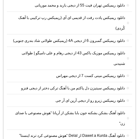
دانلود ریمیکس تهران فیت 55 از دیجی باربد و محمد موریانی
دانلود ریمیکس یادت رفت از قدیمی ای آی (ریمیکس رپ ترکیبی با آهنک
کُردی)
دانلود ریمیکس گمبرون 6 از دیجی 4A (ریمیکس طولانی شاد بندری جنوبی)
دانلود ریمیکس موزیک باکس 43 از دیجی رهام و علی دامیگو | طولانی
شنیدنی
دانلود ریمیکس مینی کست 7 از دیجی مهراس
دانلود ریمیکس سیتیزن دل پاکتم من با آهنگ ترکی دختر از دیجی فنزو
دانلود ریمیکس زیرو رو از دیجی آرین ای آر جی
دانلود آهنگ بشکن بشکنه جون بابا بشکن از آریانا “هوش مصنوعی با صدای
زن”
دانلود آهنگ Dawet a Kurda از Delal “هوش مصنوعی کرد ترند اینستا”