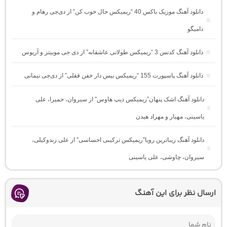
دانلود آهنگ موزیک باکس 40 “ریمیکس حال خوب کن” از دی‌جی رهام و
دامیگو
دانلود آهنگ کدنس 3 “ریمیکس طولانی عاشقانه” از دی جی موبیتز و آریوس
دانلود آهنگ پاسپورت 155 “ریمیکس بیس دار خفن قفلی” از دی‌جی نیمانی
دانلود آهنگ اشک پنهان”ریمیکس دیپ هاوس” از سیروان، حمیرا، علی
یاسینی، مهیار و مهراد هیدن
دانلود آهنگ زیباترین رویا”ریمیکس ترکیبی احساسی” از علی زندوکیلی،
سیروان، چاوشی، علی یاسینی
ارسال نظر برای این آهنگ