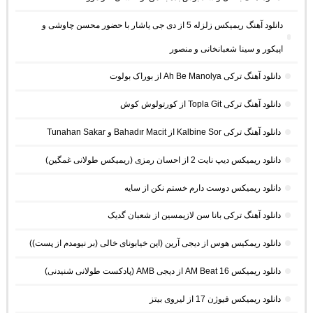
دانلود آهنگ ریمیکس زلزله 5 از دی جی یاشار با حضور محسن چاوشی و
اپیکور و سینا شعبانخانی و منصور
دانلود آهنگ ترکی Ah Be Manolya از بوراک بولوت
دانلود آهنگ ترکی Topla Git از کورتولوش کوش
دانلود آهنگ ترکی Kalbine Sor از Bahadır Macit و Tunahan Sakar
دانلود ریمیکس دیپ نایت 2 از احسان رمزی (ریمیکس طولانی غمگین)
دانلود ریمیکس دوست دارم خستم نکن از سایه
دانلود آهنگ ترکی بانا سن لازیمسین از شعبان گدیک
دانلود ریمکیس هوس از دیجی آرین (این خیابونای خالی (بر نیومدم از پست))
دانلود ریمیکس AM Beat 16 از دیجی AMB (پادکست طولانی شنیدنی)
دانلود ریمیکس فیوژن 17 از لیروی بیتز