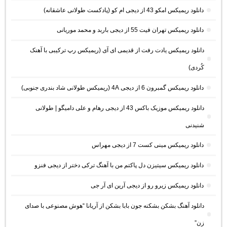
دانلود ریمیکس امکو 43 از دیجی ام کو (پادکست طولانی عاشقانه)
دانلود ریمیکس تهران فیت 55 از دیجی باربد و محمد موریانی
دانلود ریمیکس یادت رفت از قدیمی ای آی (ریمیکس رپ ترکیبی با آهنک
کُردی)
دانلود ریمیکس گمبرون 6 از دیجی 4A (ریمیکس طولانی شاد بندری جنوبی)
دانلود ریمیکس موزیک باکس 43 از دیجی رهام و علی دامیگو | طولانی
شنیدنی
دانلود ریمیکس مینی کست 7 از دیجی مهراس
دانلود ریمیکس سیتیزن دل پاکتم من با آهنگ ترکی دختر از دیجی فنزو
دانلود ریمیکس زیرو رو از دیجی آرین ای آر جی
دانلود آهنگ بشکن بشکنه جون بابا بشکن از آریانا “هوش مصنوعی با صدای
زن”