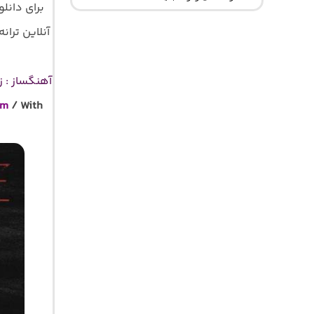
برای دانل
آنلاین ترانه 
آهنگساز : ز
am
/ With