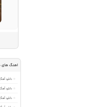
اهنگ های د
دانلود آهنگ موزیک باکس 40 “ر
دانلود آهنگ کدنس 3 “ریمیکس طولانی عاشق
دانلود آهنگ پاسپورت 155 “ریمیکس 