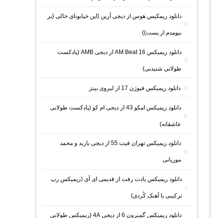
دانلود ریمکیس هوس از دیجی آرین (این خیابونای خالی (بر
نیومدم از پست))
دانلود ریمیکس AM Beat 16 از دیجی AMB (پادکست
طولانی شنیدنی)
دانلود ریمیکس فیوژن 17 از لیروی بیتز
دانلود ریمیکس امکو 43 از دیجی ام کو (پادکست طولانی
عاشقانه)
دانلود ریمیکس تهران فیت 55 از دیجی باربد و محمد
موریانی
دانلود ریمیکس یادت رفت از قدیمی ای آی (ریمیکس رپ
ترکیبی با آهنک کُردی)
دانلود ریمیکس گمبرون 6 از دیجی 4A (ریمیکس طولانی