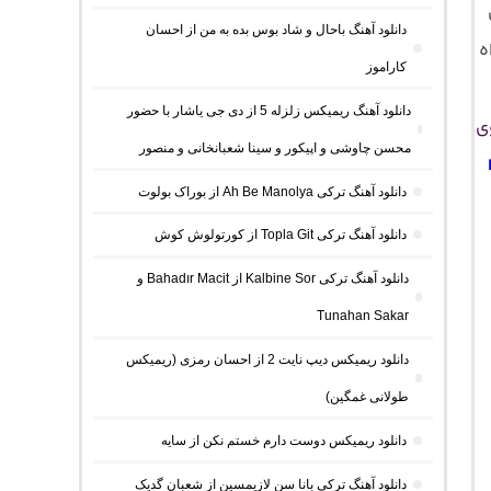
دانلود آهنگ باحال و شاد بوس بده به من از احسان
ه
کاراموز
دانلود آهنگ ریمیکس زلزله 5 از دی جی یاشار با حضور
وی
محسن چاوشی و اپیکور و سینا شعبانخانی و منصور
دانلود آهنگ ترکی Ah Be Manolya از بوراک بولوت
دانلود آهنگ ترکی Topla Git از کورتولوش کوش
دانلود آهنگ ترکی Kalbine Sor از Bahadır Macit و
Tunahan Sakar
دانلود ریمیکس دیپ نایت 2 از احسان رمزی (ریمیکس
طولانی غمگین)
دانلود ریمیکس دوست دارم خستم نکن از سایه
دانلود آهنگ ترکی بانا سن لازیمسین از شعبان گدیک