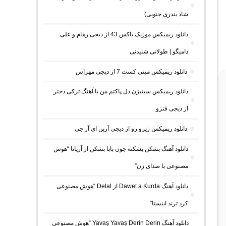
شاد بندری جنوبی)
دانلود ریمیکس موزیک باکس 43 از دیجی رهام و علی
دامیگو | طولانی شنیدنی
دانلود ریمیکس مینی کست 7 از دیجی مهراس
دانلود ریمیکس سیتیزن دل پاکتم من با آهنگ ترکی دختر
از دیجی فنزو
دانلود ریمیکس زیرو رو از دیجی آرین ای آر جی
دانلود آهنگ بشکن بشکنه جون بابا بشکن از آریانا “هوش
مصنوعی با صدای زن”
دانلود آهنگ Dawet a Kurda از Delal “هوش مصنوعی
کرد ترند اینستا”
دانلود آهنگ Yavaş Yavaş Derin Derin “هوش مصنوعی