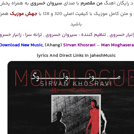
ود رایگان اهنگ
من مقصرم
با صدای
سیروان خسروی
به همراه پخش
و متن کامل موزیک با کیفیت اصلی 320 و 128 با
جهش موزیک
همرا
باشید
انیار خسروی , تنظیم کننده : سیروان خسروی , ترانه سرا : زانیار خسر
Download New Music
, (Ahang)
Sirvan Khosravi
–
Man Moghaser
lyrics And Direct Links In jaheshMusic