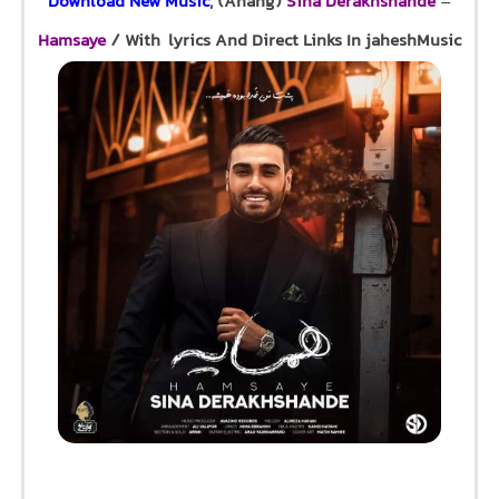
Download New Music
, (Ahang)
Sina Derakhshande
–
Hamsaye
/ With lyrics And Direct Links In jaheshMusic