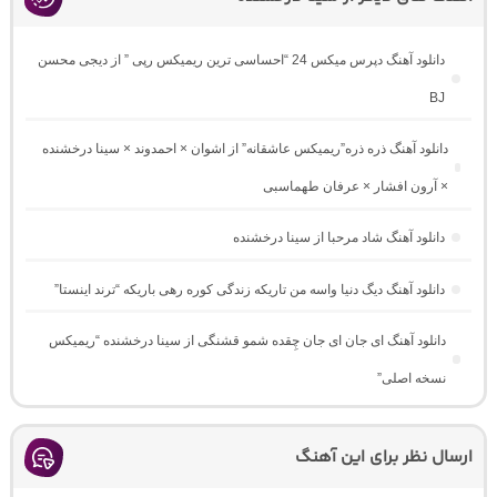
دانلود آهنگ دپرس میکس 24 “احساسی ترین ریمیکس رپی ” از دیجی محسن
BJ
دانلود آهنگ ذره ذره”ریمیکس عاشقانه” از اشوان × احمدوند × سینا درخشنده
× آرون افشار × عرفان طهماسبی
دانلود آهنگ شاد مرحبا از سینا درخشنده
دانلود آهنگ دیگ دنیا واسه من تاریکه زندگی کوره رهی باریکه “ترند اینستا”
دانلود آهنگ ای جان ای جان چِقده شمو قشنگی از سینا درخشنده “ریمیکس
نسخه اصلی”
ارسال نظر برای این آهنگ