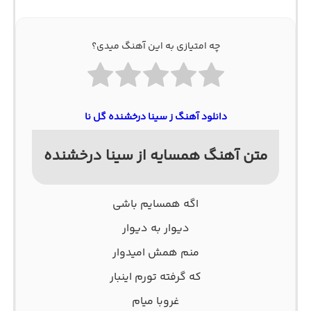
چه امتیازی به این آهنگ میدی؟
دانلود آهنگ ز سینا درخشنده گل نا
متن آهنگ همسایه از سینا درخشنده
اگه همسايم باشى
ديوار به ديوار
منم همش اميدوار
که گرفته تورم اينبار
غروبا میام