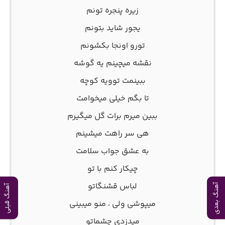
زیره پنجره تونم
یجور شاید بتونم
تورو اونجا بکشونم
نقشه ميچينم يه گوشه
ببينمت توویه كوچه
تا بگم خیلی میخوامت
ببین میرم برات گل میگیرم
هی سر راهت میشینم
به عشق جواب سلامت
چيكار كنم با تو
لباس قشنگاتو
آهنگ بعدی
آهنگ قبلی
ميپوشی ولی ، منو میبینی
میدزدی چشماتو