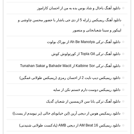
دانلود آهنگ باحال و شاد بوس بده به من از احسان کاراموز
دانلود آهنگ ریمیکس زلزله 5 از دی جی یاشار با حضور محسن چاوشی و
اپیکور و سینا شعبانخانی و منصور
دانلود آهنگ ترکی Ah Be Manolya از بوراک بولوت
دانلود آهنگ ترکی Topla Git از کورتولوش کوش
دانلود آهنگ ترکی Kalbine Sor از Bahadır Macit و Tunahan Sakar
دانلود ریمیکس دیپ نایت 2 از احسان رمزی (ریمیکس طولانی غمگین)
دانلود ریمیکس دوست دارم خستم نکن از سایه
دانلود آهنگ ترکی بانا سن لازیمسین از شعبان گدیک
دانلود ریمکیس هوس از دیجی آرین (این خیابونای خالی (بر نیومدم از پست))
دانلود ریمیکس AM Beat 16 از دیجی AMB (پادکست طولانی شنیدنی)