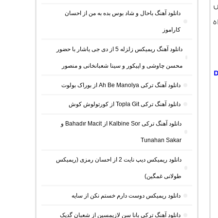
ش
دانلود آهنگ باحال و شاد بوس بده به من از احسان
ه
کاراموز
دانلود آهنگ ریمیکس زلزله 5 از دی جی یاشار با حضور
محسن چاوشی و اپیکور و سینا شعبانخانی و منصور
D
دانلود آهنگ ترکی Ah Be Manolya از بوراک بولوت
دانلود آهنگ ترکی Topla Git از کورتولوش کوش
دانلود آهنگ ترکی Kalbine Sor از Bahadır Macit و
Tunahan Sakar
دانلود ریمیکس دیپ نایت 2 از احسان رمزی (ریمیکس
طولانی غمگین)
دانلود ریمیکس دوست دارم خستم نکن از سایه
دانلود آهنگ ترکی بانا سن لازیمسین از شعبان گدیک