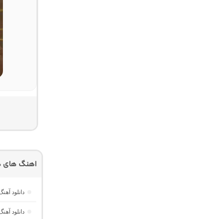
اهنگ های دی
دانلود آه
دانلود آهنگ میکسپلود 101 “ریمیکس اح