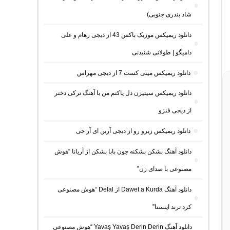
شاد بندری جنوبی)
دانلود ریمیکس موزیک باکس 43 از دیجی رهام و علی
دامیگو | طولانی شنیدنی
دانلود ریمیکس مینی کست 7 از دیجی مهراس
دانلود ریمیکس سیتیزن دل پاکتم من با آهنگ ترکی دختر
از دیجی فنزو
دانلود ریمیکس زیرو رو از دیجی آرین ای آر جی
دانلود آهنگ بشکن بشکنه جون بابا بشکن از آریانا “هوش
مصنوعی با صدای زن”
دانلود آهنگ Dawet a Kurda از Delal “هوش مصنوعی
کرد ترند اینستا”
دانلود آهنگ Yavaş Yavaş Derin Derin “هوش مصنوعی