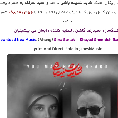
د رایگان اهنگ
شاید شنیده باشی
با صدای
سینا سرلک
به همراه پخ
و متن کامل موزیک با کیفیت اصلی 320 و 128 با
جهش موزیک
همرا
باشید
نگساز : حمیدرضا گلشن , تنظیم کننده : ایمان کی پیشینیان
ownload New Music
, (Ahang)
Sina Sarlak
–
Shayad Shenideh Ba
lyrics And Direct Links In jaheshMusic