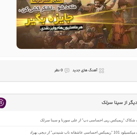
آهنگ های جدید
0 نظر
گر از سینا سرلک
نگ شکاک “ریمیکس رپی احساسی دپ” از علی سورنا و سینا سرلک
ساسی عاشقانه ناب شنیدنی” از دیجی بهزاد