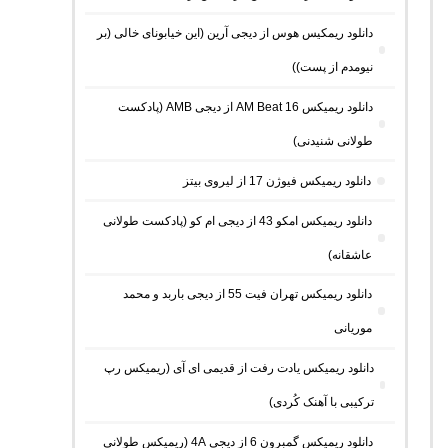
دانلود ریمکیس هوس از دیجی آرین (این خیابونای خالی (بر
نیومدم از پست))
دانلود ریمیکس AM Beat 16 از دیجی AMB (پادکست
طولانی شنیدنی)
دانلود ریمیکس فیوژن 17 از لیروی بیتز
دانلود ریمیکس امکو 43 از دیجی ام کو (پادکست طولانی
عاشقانه)
دانلود ریمیکس تهران فیت 55 از دیجی باربد و محمد
موریانی
دانلود ریمیکس یادت رفت از قدیمی ای آی (ریمیکس رپ
ترکیبی با آهنک کُردی)
دانلود ریمیکس گمبرون 6 از دیجی 4A (ریمیکس طولانی