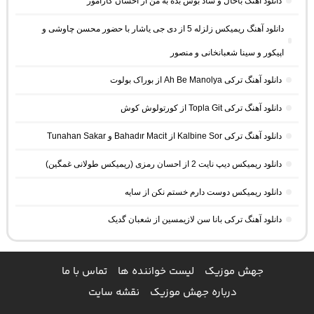
دانلود آهنگ باحال و شاد بوس بده به من از احسان کاراموز
دانلود آهنگ ریمیکس زلزله 5 از دی جی یاشار با حضور محسن چاوشی و
اپیکور و سینا شعبانخانی و منصور
دانلود آهنگ ترکی Ah Be Manolya از بوراک بولوت
دانلود آهنگ ترکی Topla Git از کورتولوش کوش
دانلود آهنگ ترکی Kalbine Sor از Bahadır Macit و Tunahan Sakar
دانلود ریمیکس دیپ نایت 2 از احسان رمزی (ریمیکس طولانی غمگین)
دانلود ریمیکس دوست دارم خستم نکن از سایه
دانلود آهنگ ترکی بانا سن لازیمسین از شعبان گدیک
جهش موزیک
لیست خواننده ها
تماس با ما
درباره جهش موزیک
نقشه سایت