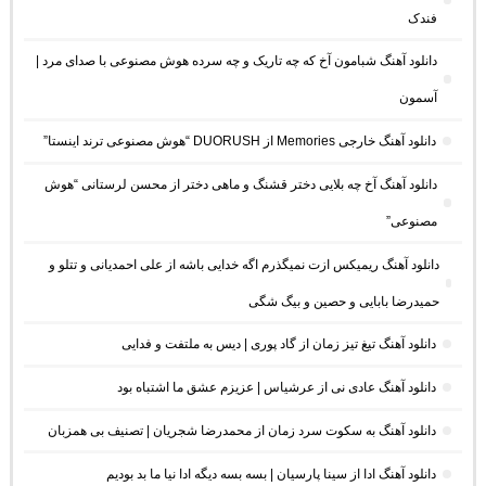
فندک
دانلود آهنگ شبامون آخ که چه تاریک و چه سرده هوش مصنوعی با صدای مرد |
آسمون
دانلود آهنگ خارجی Memories از DUORUSH “هوش مصنوعی ترند اینستا”
دانلود آهنگ آخ چه بلایی دختر قشنگ و ماهی دختر از محسن لرستانی “هوش
مصنوعی”
دانلود آهنگ ریمیکس ازت نمیگذرم اگه خدایی باشه از علی احمدیانی و تتلو و
حمیدرضا بابایی و حصین و بیگ شگی
دانلود آهنگ تیغ تیز زمان از گاد پوری | دیس به ملتفت و فدایی
دانلود آهنگ عادی نی از عرشیاس | عزیزم عشق ما اشتباه بود
دانلود آهنگ به سکوت سرد زمان از محمدرضا شجریان | تصنیف بی همزبان
دانلود آهنگ ادا از سینا پارسیان | بسه بسه دیگه ادا نیا ما بد بودیم