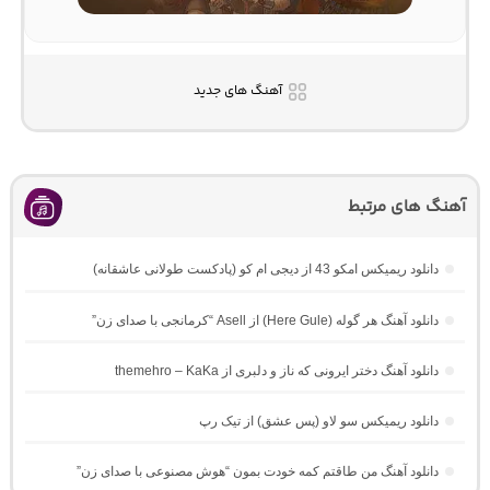
آهنگ های جدید
آهنگ های مرتبط
دانلود ریمیکس امکو 43 از دیجی ام کو (پادکست طولانی عاشقانه)
دانلود آهنگ هر گوله (Here Gule) از Asell “کرمانجی با صدای زن”
دانلود آهنگ دختر ایرونی که ناز و دلبری از themehro – KaKa
دانلود ریمیکس سو لاو (پس عشق) از تیک رپ
دانلود آهنگ من طاقتم کمه خودت بمون “هوش مصنوعی با صدای زن”