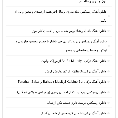
لون و ناجی و طاهاس
دانلود آهنگ ریمیکس شاد بندری تریبال آخر هفته از سندی و معین و تی ام
بکس
دانلود آهنگ باحال و شاد بوس بده به من از احسان کاراموز
دانلود آهنگ ریمیکس زلزله 5 از دی جی یاشار با حضور محسن چاوشی و
اپیکور و سینا شعبانخانی و منصور
دانلود آهنگ ترکی Ah Be Manolya از بوراک بولوت
دانلود آهنگ ترکی Topla Git از کورتولوش کوش
دانلود آهنگ ترکی Kalbine Sor از Bahadır Macit و Tunahan Sakar
دانلود ریمیکس دیپ نایت 2 از احسان رمزی (ریمیکس طولانی غمگین)
دانلود ریمیکس دوست دارم خستم نکن از سایه
دانلود آهنگ ترکی بانا سن لازیمسین از شعبان گدیک