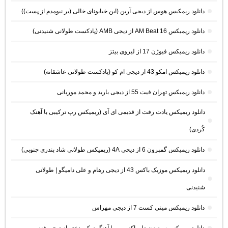
دانلود ریمکیس هوس از دیجی آرین (این خیابونای خالی (بر نیومدم از پست))
دانلود ریمیکس AM Beat 16 از دیجی AMB (پادکست طولانی شنیدنی)
دانلود ریمیکس فیوژن 17 از لیروی بیتز
دانلود ریمیکس امکو 43 از دیجی ام کو (پادکست طولانی عاشقانه)
دانلود ریمیکس تهران فیت 55 از دیجی باربد و محمد موریانی
دانلود ریمیکس یادت رفت از قدیمی ای آی (ریمیکس رپ ترکیبی با آهنک
کُردی)
دانلود ریمیکس گمبرون 6 از دیجی 4A (ریمیکس طولانی شاد بندری جنوبی)
دانلود ریمیکس موزیک باکس 43 از دیجی رهام و علی دامیگو | طولانی
شنیدنی
دانلود ریمیکس مینی کست 7 از دیجی مهراس
دانلود ریمیکس سیتیزن دل پاکتم من با آهنگ ترکی دختر از دیجی فنزو