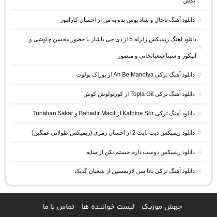
بکس
دانلود آهنگ باحال و شاد بوس بده به من از احسان کاراموز
دانلود آهنگ ریمیکس زلزله 5 از دی جی یاشار با حضور محسن چاوشی و
اپیکور و سینا شعبانخانی و منصور
دانلود آهنگ ترکی Ah Be Manolya از بوراک بولوت
دانلود آهنگ ترکی Topla Git از کورتولوش کوش
دانلود آهنگ ترکی Kalbine Sor از Bahadır Macit و Tunahan Sakar
دانلود ریمیکس دیپ نایت 2 از احسان رمزی (ریمیکس طولانی غمگین)
دانلود ریمیکس دوست دارم خستم نکن از سایه
دانلود آهنگ ترکی بانا سن لازیمسین از شعبان گدیک
جهش موزیک
لیست خواننده ها
تماس با ما