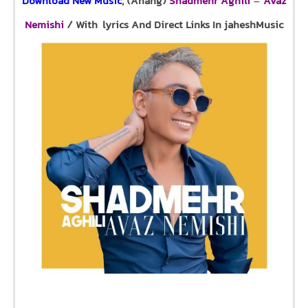
Download New Music
, (Ahang)
Shadmehr Aghili
–
Avaz
Nemishi
/ With lyrics And Direct Links In jaheshMusic