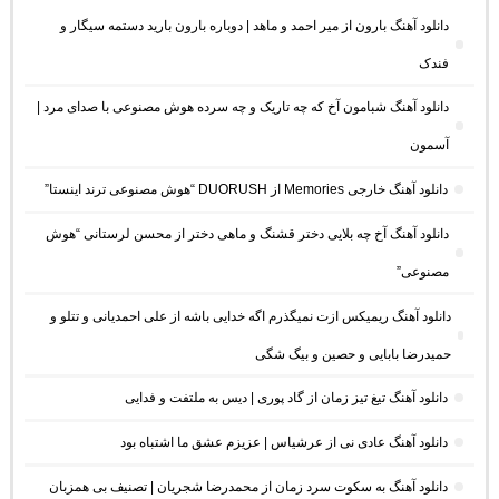
دانلود آهنگ بارون از میر احمد و ماهد | دوباره بارون بارید دستمه سیگار و
فندک
دانلود آهنگ شبامون آخ که چه تاریک و چه سرده هوش مصنوعی با صدای مرد |
آسمون
دانلود آهنگ خارجی Memories از DUORUSH “هوش مصنوعی ترند اینستا”
دانلود آهنگ آخ چه بلایی دختر قشنگ و ماهی دختر از محسن لرستانی “هوش
مصنوعی”
دانلود آهنگ ریمیکس ازت نمیگذرم اگه خدایی باشه از علی احمدیانی و تتلو و
حمیدرضا بابایی و حصین و بیگ شگی
دانلود آهنگ تیغ تیز زمان از گاد پوری | دیس به ملتفت و فدایی
دانلود آهنگ عادی نی از عرشیاس | عزیزم عشق ما اشتباه بود
دانلود آهنگ به سکوت سرد زمان از محمدرضا شجریان | تصنیف بی همزبان