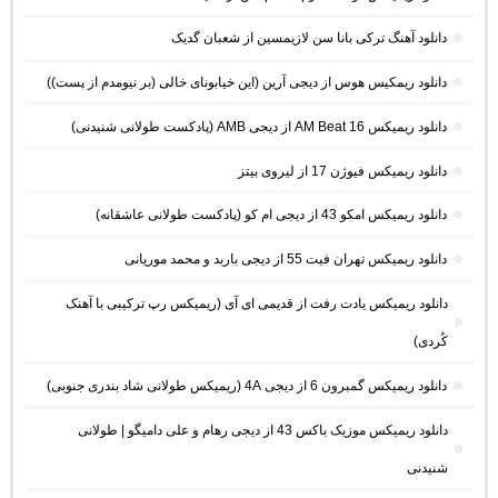
دانلود آهنگ ترکی بانا سن لازیمسین از شعبان گدیک
دانلود ریمکیس هوس از دیجی آرین (این خیابونای خالی (بر نیومدم از پست))
دانلود ریمیکس AM Beat 16 از دیجی AMB (پادکست طولانی شنیدنی)
دانلود ریمیکس فیوژن 17 از لیروی بیتز
دانلود ریمیکس امکو 43 از دیجی ام کو (پادکست طولانی عاشقانه)
دانلود ریمیکس تهران فیت 55 از دیجی باربد و محمد موریانی
دانلود ریمیکس یادت رفت از قدیمی ای آی (ریمیکس رپ ترکیبی با آهنک
کُردی)
دانلود ریمیکس گمبرون 6 از دیجی 4A (ریمیکس طولانی شاد بندری جنوبی)
دانلود ریمیکس موزیک باکس 43 از دیجی رهام و علی دامیگو | طولانی
شنیدنی