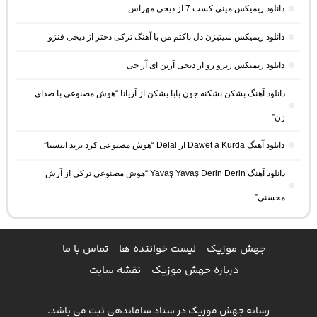
دانلود ریمیکس مینی کست 7 از دیجی مهراس
دانلود ریمیکس سیتیزن دل پاکتم من با آهنگ ترکی دختر از دیجی فنزو
دانلود ریمیکس زیرو رو از دیجی آرین ای آر جی
دانلود آهنگ بشکن بشکنه جون بابا بشکن از آریانا “هوش مصنوعی با صدای
زن”
دانلود آهنگ Dawet a Kurda از Delal “هوش مصنوعی کرد ترند اینستا”
دانلود آهنگ Yavaş Yavaş Derin Derin “هوش مصنوعی ترکی از آرش
محسنی”
جهش موزیک
لیست خواننده ها
تماس با ما
درباره جهش موزیک
نقشه سایت
رسانه جهش موزیک در ستاد ساماندهی ثبت می باشد.