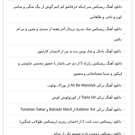
دانلود آهنگ ریمیکس سر اینکه حرفاشو کم کنم گوش از بیگ شگی و سامی
لون و ناجی و طاهاس
دانلود آهنگ ریمیکس شاد بندری تریبال آخر هفته از سندی و معین و تی ام
بکس
دانلود آهنگ باحال و شاد بوس بده به من از احسان کاراموز
دانلود آهنگ ریمیکس زلزله 5 از دی جی یاشار با حضور محسن چاوشی و
اپیکور و سینا شعبانخانی و منصور
دانلود آهنگ ترکی Ah Be Manolya از بوراک بولوت
دانلود آهنگ ترکی Topla Git از کورتولوش کوش
دانلود آهنگ ترکی Kalbine Sor از Bahadır Macit و Tunahan Sakar
دانلود ریمیکس دیپ نایت 2 از احسان رمزی (ریمیکس طولانی غمگین)
دانلود ریمیکس دوست دارم خستم نکن از سایه