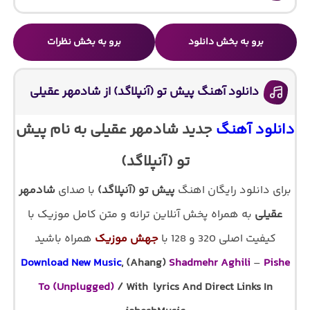
برو به بخش دانلود
برو به بخش نظرات
دانلود آهنگ پیش تو (آنپلاگد) از شادمهر عقیلی
دانلود آهنگ
جدید شادمهر عقیلی به نام پیش
تو (آنپلاگد)
برای دانلود رایگان اهنگ
پیش تو (آنپلاگد)
با صدای
شادمهر
عقیلی
به همراه پخش آنلاین ترانه و متن کامل موزیک با
کیفیت اصلی 320 و 128 با
جهش موزیک
همراه باشید
Download New Music
, (Ahang)
Shadmehr Aghili
–
Pishe
To (Unplugged)
/ With lyrics And Direct Links In