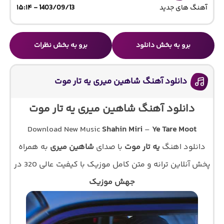
آهنگ های جدید
1403/09/13 - ۱۵:۱۴
برو به بخش دانلود
برو به بخش نظرات
دانلود آهنگ شاهین میری یه تار موت
دانلود آهنگ شاهین میری یه تار موت
Download New Music
Shahin Miri
–
Ye Tare Moot
دانلود اهنگ
یه تار موت
با صدای
شاهین میری
به همراه
پخش آنلاین ترانه و متن کامل موزیک با کیفیت عالی 320 در
جهش موزیک