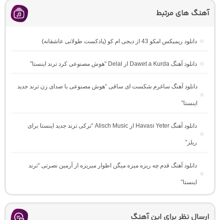
آهنگ های مرتبط
دانلود ریمیکس امکو 43 از دیجی ام کو (پادکست طولانی عاشقانه)
دانلود آهنگ Dawet a Kurda از Delal “هوش مصنوعی کرد ترند اینستا”
دانلود آهنگ ساغرم شکست ای ساقی “هوش مصنوعی با صدای زن ترند جدید
اینستا”
دانلود آهنگ Havası Yeter از Alisch Music “ترکی ترند جدید اینستا برای
ریلز”
دانلود آهنگ ﻗﺪم ﭼﻪ رﻳﺰه ﻣﻴﺰه ﻣﻴﮕﻦ اﻃﻮار ﻣﻴﺮﻳﺰه از آرمین نصرتی “ترند
اینستا”
ارسال نظر برای این آهنگ