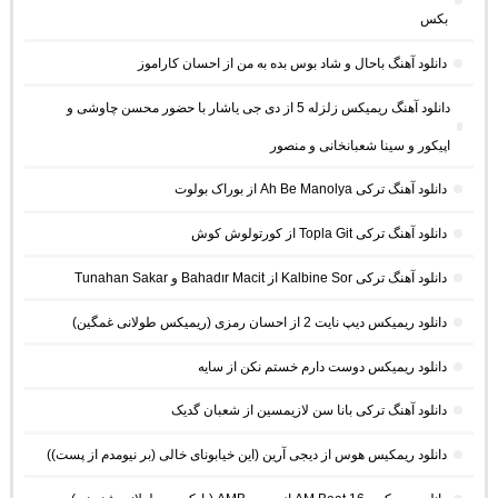
بکس
دانلود آهنگ باحال و شاد بوس بده به من از احسان کاراموز
دانلود آهنگ ریمیکس زلزله 5 از دی جی یاشار با حضور محسن چاوشی و
اپیکور و سینا شعبانخانی و منصور
دانلود آهنگ ترکی Ah Be Manolya از بوراک بولوت
دانلود آهنگ ترکی Topla Git از کورتولوش کوش
دانلود آهنگ ترکی Kalbine Sor از Bahadır Macit و Tunahan Sakar
دانلود ریمیکس دیپ نایت 2 از احسان رمزی (ریمیکس طولانی غمگین)
دانلود ریمیکس دوست دارم خستم نکن از سایه
دانلود آهنگ ترکی بانا سن لازیمسین از شعبان گدیک
دانلود ریمکیس هوس از دیجی آرین (این خیابونای خالی (بر نیومدم از پست))