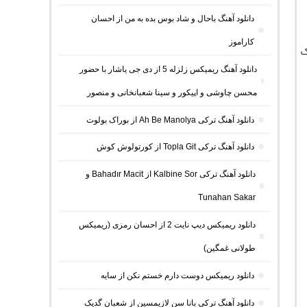
دانلود آهنگ باحال و شاد بوس بده به من از احسان
کاراموز
ک
دانلود آهنگ ریمیکس زلزله 5 از دی جی یاشار با حضور
محسن چاوشی و اپیکور و سینا شعبانخانی و منصور
دانلود آهنگ ترکی Ah Be Manolya از بوراک بولوت
دانلود آهنگ ترکی Topla Git از کورتولوش کوش
دانلود آهنگ ترکی Kalbine Sor از Bahadır Macit و
Tunahan Sakar
دانلود ریمیکس دیپ نایت 2 از احسان رمزی (ریمیکس
طولانی غمگین)
دانلود ریمیکس دوست دارم خستم نکن از سایه
دانلود آهنگ ترکی بانا سن لازیمسین از شعبان گدیک