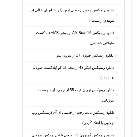
دانلود ریمکیس هوس از دیجی آرین (این خیابونای خالی (بر
نیومدم از پست))
دانلود ریمیکس AM Beat 16 از دیجی AMB (پادکست
طولانی شنیدنی)
دانلود ریمیکس فیوژن 17 از لیروی بیتز
دانلود ریمیکس امکو 43 از دیجی ام کو (پادکست طولانی
عاشقانه)
دانلود ریمیکس تهران فیت 55 از دیجی باربد و محمد
موریانی
دانلود ریمیکس یادت رفت از قدیمی ای آی (ریمیکس رپ
ترکیبی با آهنک کُردی)
دانلود ریمیکس گمبرون 6 از دیجی 4A (ریمیکس طولانی