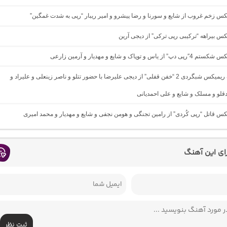
یکس زخم غروب از شایع و سورنا و رضا پیشرو و امیر ریبار “رپی به شدت غمگین”
یکس بیراهه “ترکیبی رپی ترکی” از دیجی آرین
 یاس و توپاک و شایع و مهدیار و آرمین زارعی
دانلود آهنگ ریمیکس شبگردی 2 “خفن قفلی” از دیجی علیرضا با حضور تتلو و ناصر زینعلی و علیراد و
لو و مسلک و شایع و علی احمدیانی
یکس قاتل “رپی کُردی” از رامین تجنگی و هومن نجفی و شایع و مهدیار و محمد امیری
رای این آهنگ
ثبت نظر