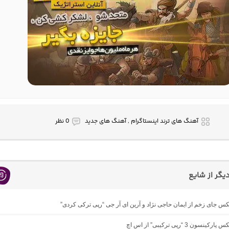
آهنگ های ترند اینستاگرام , آهنگ های جدید
0 نظر
گر از شایع
یکس جای زخم از ایمان حاجی نژاد و آرین ای آر جی “رپی ترکی کردی”
نسون 3 “رپی ترکیبی” از اس اچ