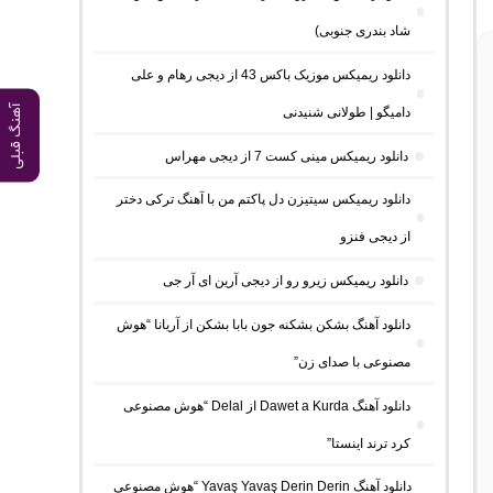
شاد بندری جنوبی)
دانلود ریمیکس موزیک باکس 43 از دیجی رهام و علی
آهنگ قبلی
دامیگو | طولانی شنیدنی
دانلود ریمیکس مینی کست 7 از دیجی مهراس
دانلود ریمیکس سیتیزن دل پاکتم من با آهنگ ترکی دختر
از دیجی فنزو
دانلود ریمیکس زیرو رو از دیجی آرین ای آر جی
دانلود آهنگ بشکن بشکنه جون بابا بشکن از آریانا “هوش
مصنوعی با صدای زن”
دانلود آهنگ Dawet a Kurda از Delal “هوش مصنوعی
کرد ترند اینستا”
دانلود آهنگ Yavaş Yavaş Derin Derin “هوش مصنوعی