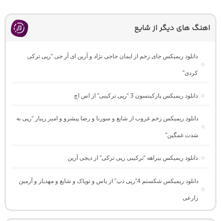
اهنگ های دیگر از شایع
دانلود ریمیکس جای زخم از ایمان حاجی نژاد و آرین ای آر جی “رپی ترکی
کردی”
دانلود ریمیکس پارکینسون 3 “رپی ترکیبی” از اس اچ
دانلود ریمیکس زخم غروب از شایع و سورنا و رضا پیشرو و امیر ریبار “رپی به
شدت غمگین”
دانلود ریمیکس بیراهه “ترکیبی رپی ترکی” از دیجی آرین
دانلود ریمیکس شکستم 4″رپی دپ” از یاس و توپاک و شایع و مهدیار و آرمین
زارعی