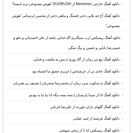
دانلود آهنگ خارجی Memories از DUORUSH “هوش مصنوعی ترند اینستا”
دانلود آهنگ آخ چه بلایی دختر قشنگ و ماهی دختر از محسن لرستانی “هوش
مصنوعی”
دانلود آهنگ ریمیکس ازت نمیگذرم اگه خدایی باشه از علی احمدیانی و تتلو و
حمیدرضا بابایی و حصین و بیگ شگی
دانلود آهنگ تیغ تیز زمان از گاد پوری | دیس به ملتفت و فدایی
دانلود آهنگ عادی نی از عرشیاس | عزیزم عشق ما اشتباه بود
دانلود آهنگ به سکوت سرد زمان از محمدرضا شجریان | تصنیف بی همزبان
دانلود آهنگ ادا از سینا پارسیان | بسه بسه دیگه ادا نیا ما بد بودیم
دانلود آهنگ گلهای باران خورده از علیرضا قربانی
دانلود آهنگ فرشته از امید عقابی
دانلود آهنگ ریمیکس لنا 1 از دیجی سوشی