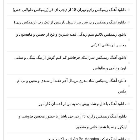
دانلود آهنگ ریمیکس رادیو تهران 18 از دیجی ای فر (ریمیکس طولانی خفن)
دانلود آهنگ ریمیکس رپ سن بیر ناسیل یارسین از تیک رپ (ریمیکس رپی)
دانلود ریمیکس بلالیم بنیم زندگی قصه شیرین و تلخ از حصین و ماهسون و
محسن لرستانی | ترکی
دانلود آهنگ ریمیکس سر اینکه حرفاشو کم کنم گوش از بیگ شگی و سامی
لون و ناجی و طاهاس
دانلود آهنگ ریمیکس شاد بندری تریبال آخر هفته از سندی و معین و تی ام
بکس
دانلود آهنگ باحال و شاد بوس بده به من از احسان کاراموز
دانلود آهنگ ریمیکس زلزله 5 از دی جی یاشار با حضور محسن چاوشی و
اپیکور و سینا شعبانخانی و منصور
دانلود آهنگ ترکی Ah Be Manolya از بوراک بولوت