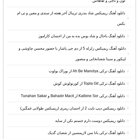
لون و ناجی و طاهاس
دانلود آهنگ ریمیکس شاد بندری تریبال آخر هفته از سندی و معین و تی ام
بکس
دانلود آهنگ باحال و شاد بوس بده به من از احسان کاراموز
دانلود آهنگ ریمیکس زلزله 5 از دی جی یاشار با حضور محسن چاوشی و
اپیکور و سینا شعبانخانی و منصور
دانلود آهنگ ترکی Ah Be Manolya از بوراک بولوت
دانلود آهنگ ترکی Topla Git از کورتولوش کوش
دانلود آهنگ ترکی Kalbine Sor از Bahadır Macit و Tunahan Sakar
دانلود ریمیکس دیپ نایت 2 از احسان رمزی (ریمیکس طولانی غمگین)
دانلود ریمیکس دوست دارم خستم نکن از سایه
دانلود آهنگ ترکی بانا سن لازیمسین از شعبان گدیک