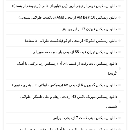
دانلود ریمکیس هوس از دیجی آرین (این خیابونای خالی (بر نیومدم از پست))
دانلود ریمیکس AM Beat 16 از دیجی AMB (پادکست طولانی شنیدنی)
دانلود ریمیکس فیوژن 17 از لیروی بیتز
دانلود ریمیکس امکو 43 از دیجی ام کو (پادکست طولانی عاشقانه)
دانلود ریمیکس تهران فیت 55 از دیجی باربد و محمد موریانی
دانلود ریمیکس یادت رفت از قدیمی ای آی (ریمیکس رپ ترکیبی با آهنک
کُردی)
دانلود ریمیکس گمبرون 6 از دیجی 4A (ریمیکس طولانی شاد بندری جنوبی)
دانلود ریمیکس موزیک باکس 43 از دیجی رهام و علی دامیگو | طولانی
شنیدنی
دانلود ریمیکس مینی کست 7 از دیجی مهراس
دانلود ریمیکس سیتیزن دل پاکتم من با آهنگ ترکی دختر از دیجی فنزو