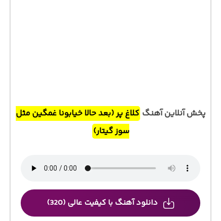
پخش آنلاین آهنگ
کلاغ پر (بعد حالا خیابونا غمگین مثل
سوز گیتار)
دانلود آهنگ با کیفیت عالی (320)