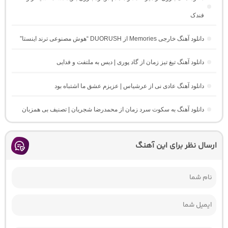
فندک
دانلود آهنگ خارجی Memories از DUORUSH “هوش مصنوعی ترند اینستا”
دانلود آهنگ تیغ تیز زمان از گاد پوری | دیس به ملتفت و فدایی
دانلود آهنگ عادی نی از عرشیاس | عزیزم عشق ما اشتباه بود
دانلود آهنگ به سکوت سرد زمان از محمدرضا شجریان | تصنیف بی همزبان
ارسال نظر برای این آهنگ