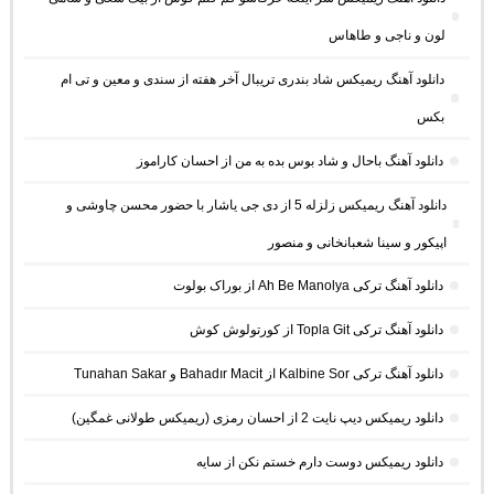
لون و ناجی و طاهاس
دانلود آهنگ ریمیکس شاد بندری تریبال آخر هفته از سندی و معین و تی ام
بکس
دانلود آهنگ باحال و شاد بوس بده به من از احسان کاراموز
دانلود آهنگ ریمیکس زلزله 5 از دی جی یاشار با حضور محسن چاوشی و
اپیکور و سینا شعبانخانی و منصور
دانلود آهنگ ترکی Ah Be Manolya از بوراک بولوت
دانلود آهنگ ترکی Topla Git از کورتولوش کوش
دانلود آهنگ ترکی Kalbine Sor از Bahadır Macit و Tunahan Sakar
دانلود ریمیکس دیپ نایت 2 از احسان رمزی (ریمیکس طولانی غمگین)
دانلود ریمیکس دوست دارم خستم نکن از سایه