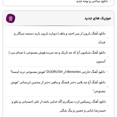
دانلود مداحی و نوحه جدید
موزیک های جدید
دانلود آهنگ بارون از میر احمد و ماهد | دوباره بارون بارید دستمه سیگار و
فندک
دانلود آهنگ شبامون آخ که چه تاریک و چه سرده هوش مصنوعی با صدای مرد |
آسمون
دانلود آهنگ خارجی Memories از DUORUSH “هوش مصنوعی ترند اینستا”
دانلود آهنگ آخ چه بلایی دختر قشنگ و ماهی دختر از محسن لرستانی “هوش
مصنوعی”
دانلود آهنگ ریمیکس ازت نمیگذرم اگه خدایی باشه از علی احمدیانی و تتلو و
حمیدرضا بابایی و حصین و بیگ شگی