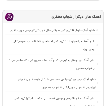
اهنگ های دیگر از شهاب مظفری
دانلود آهنگ ملوتک 6 “ریمیکس طولانی حال خوب کن” از دیجی مهرداد اقدم
دانلود آهنگ میکسپلود 101 “ریمیکس احساسی عاشقانه ناب شنیدنی” از
دیجی بهزاد
دانلود آهنگ بی تو مثل یه کبریتی که تو آب افتاده تنم یخ کرده “احساسی ترند”
از شهاب مظفری
دانلود آهنگ حیف من “ریمیکس احساسی ناب” از هایده × نوان × میثم
ابراهیمی × سهیل مهرزادگان × شهاب مظفری
دانلود آهنگ ام کو 39 (سی و نهمین قسمت از پادکست ام کو) “ریمیکس