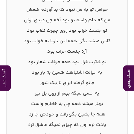
حواس تو به من نبود که بد آوردم همش
من که دلم واسه تو بود آخه چی دیدی ازش
تو جنست خراب بود روی چهرت نقاب بود
کاش میشد بگی همه این بازیا یه خواب بود
آره جنست خراب بود
تو‌ فکرت فرار بود همه حرفات شعار بود
آهنگ بعدی
به خیالت اشتباهت همین یه بار بود
آهنگ قبلی
جاتو گرفته ابرای تاريک شهر
يه حسی میگه بهم از روی پل بپر
بهتر ميشه همه چى يه خاطرم واست
همه جا بشين بگو رفت و خودش جا زد
يادت نره اون كه چيزى نميگه عاشق تره