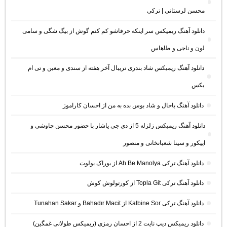
محسن لرستانی | ترکی
دانلود آهنگ ریمیکس سر اینکه حرفاشو کم کنم گوش از بیگ شگی و سامی
لون و ناجی و طاهاس
دانلود آهنگ ریمیکس شاد بندری تریبال آخر هفته از سندی و معین و تی ام
بکس
دانلود آهنگ باحال و شاد بوس بده به من از احسان کاراموز
دانلود آهنگ ریمیکس زلزله 5 از دی جی یاشار با حضور محسن چاوشی و
اپیکور و سینا شعبانخانی و منصور
دانلود آهنگ ترکی Ah Be Manolya از بوراک بولوت
دانلود آهنگ ترکی Topla Git از کورتولوش کوش
دانلود آهنگ ترکی Kalbine Sor از Bahadır Macit و Tunahan Sakar
دانلود ریمیکس دیپ نایت 2 از احسان رمزی (ریمیکس طولانی غمگین)