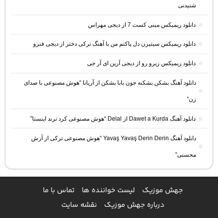
شنیدنی
دانلود ریمیکس مینی کست 7 از دیجی مهراس
دانلود ریمیکس سیتیزن دل پاکتم من با آهنگ ترکی دختر از دیجی فنزو
دانلود ریمیکس زیرو رو از دیجی آرین ای آر جی
دانلود آهنگ بشکن بشکنه جون بابا بشکن از آریانا “هوش مصنوعی با صدای
زن”
دانلود آهنگ Dawet a Kurda از Delal “هوش مصنوعی کرد ترند اینستا”
دانلود آهنگ Yavaş Yavaş Derin Derin “هوش مصنوعی ترکی از آرش
محسنی”
جهش موزیک
لیست خواننده ها
تماس با ما
درباره جهش موزیک
نقشه سایت