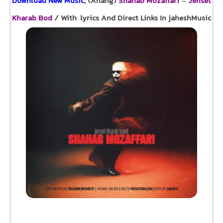
Download New Music
, (Ahang)
Shahab Mozaffari
–
Jenset
Kharab Bod
/ With lyrics And Direct Links In jaheshMusic