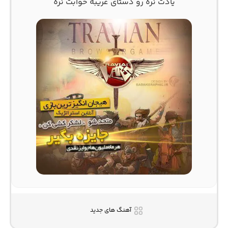
يادت نره رو دستاى غريبه خوابت نره
آهنگ های جدید