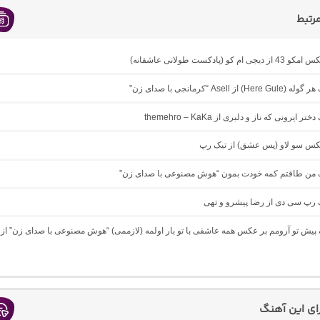
رتبط
ام کو (پادکست طولانی عاشقانه)
 از Asell “کرمانجی با صدای زن”
ر ایرونی که ناز و دلبری از themehro – KaKa
میکس سو لاو (پس عشق) از تیک رپ
نگ من طاقتم کمه خودت بمون “هوش مصنوعی با صدای زن”
گ رپ سی دی از رضا پیشرو و تهی
گ پیش تو آرومم بر عکس همه عاشقی با تو بار اولمه (لازممی) “هوش مصنوعی با صدای زن” از
رای این آهنگ