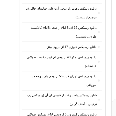
دانلود ریمکیس هوس از دیجی آرین (این خیابونای خالی (بر
نیومدم از پست))
دانلود ریمیکس AM Beat 16 از دیجی AMB (پادکست
طولانی شنیدنی)
دانلود ریمیکس فیوژن 17 از لیروی بیتز
دانلود ریمیکس امکو 43 از دیجی ام کو (پادکست طولانی
عاشقانه)
دانلود ریمیکس تهران فیت 55 از دیجی باربد و محمد
موریانی
دانلود ریمیکس یادت رفت از قدیمی ای آی (ریمیکس رپ
ترکیبی با آهنک کُردی)
دانلود ریمیکس گمبرون 6 از دیجی 4A (ریمیکس طولانی