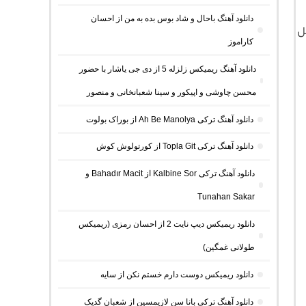
دانلود آهنگ باحال و شاد بوس بده به من از احسان
ل
کاراموز
دانلود آهنگ ریمیکس زلزله 5 از دی جی یاشار با حضور
محسن چاوشی و اپیکور و سینا شعبانخانی و منصور
دانلود آهنگ ترکی Ah Be Manolya از بوراک بولوت
دانلود آهنگ ترکی Topla Git از کورتولوش کوش
دانلود آهنگ ترکی Kalbine Sor از Bahadır Macit و
Tunahan Sakar
دانلود ریمیکس دیپ نایت 2 از احسان رمزی (ریمیکس
طولانی غمگین)
دانلود ریمیکس دوست دارم خستم نکن از سایه
دانلود آهنگ ترکی بانا سن لازیمسین از شعبان گدیک