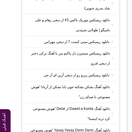
شاد بندری جنوبی)
دانلود ریمیکس موزیک باکس 43 از دیجی رهام و علی
دامیگو | طولانی شنیدنی
دانلود ریمیکس مینی کست 7 از دیجی مهراس
دانلود ریمیکس سیتیزن دل پاکتم من با آهنگ ترکی دختر
از دیجی فنزو
دانلود ریمیکس زیرو رو از دیجی آرین ای آر جی
دانلود آهنگ بشکن بشکنه جون بابا بشکن از آریانا “هوش
مصنوعی با صدای زن”
دانلود آهنگ Dawet a Kurda از Delal “هوش مصنوعی
آهنگ قبلی
کرد ترند اینستا”
دانلود آهنگ Yavaş Yavaş Derin Derin “هوش مصنوعی