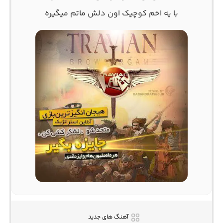
با يه اخم کوچيک اون دلش ماتم میگيره
آهنگ های جدید