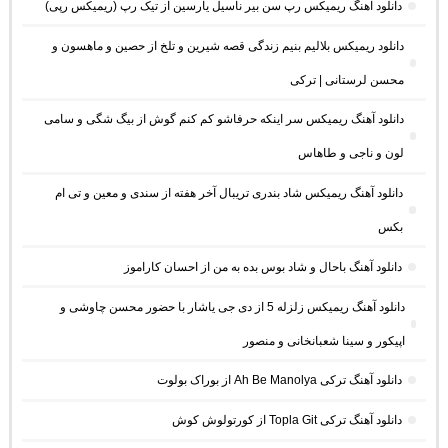
دانلود آهنگ ریمیکس رپ سن بیر ناسیل یارسین از تیک رپ (ریمیکس رپی)
دانلود ریمیکس بلالیم بنیم زندگی قصه شیرین و تلخ از حصین و ماهسون و
محسن لرستانی | ترکی
دانلود آهنگ ریمیکس سر اینکه حرفاشو کم کنم گوش از بیگ شگی و سامی
لون و ناجی و طاهاس
دانلود آهنگ ریمیکس شاد بندری تریبال آخر هفته از سندی و معین و تی ام
بکس
دانلود آهنگ باحال و شاد بوس بده به من از احسان کاراموز
دانلود آهنگ ریمیکس زلزله 5 از دی جی یاشار با حضور محسن چاوشی و
اپیکور و سینا شعبانخانی و منصور
دانلود آهنگ ترکی Ah Be Manolya از بوراک بولوت
دانلود آهنگ ترکی Topla Git از کورتولوش کوش