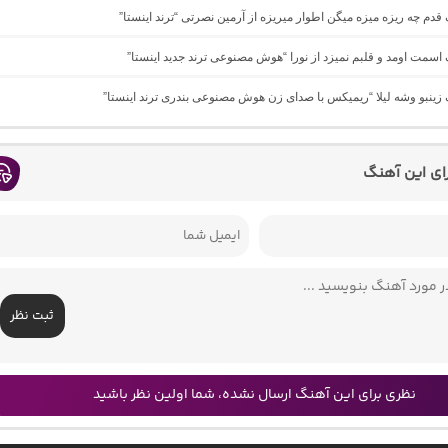
گ ﻗﺪم ﭼﻪ رﻳﺰه ﻣﻴﺰه ﻣﻴﮕﻦ اﻃﻮار ﻣﻴﺮﻳﺰه از آرمین نصرتی “ترند اینستا”
گ اسمت اومد و قلبم نمیزد از نورا “هوش مصنوعی ترند جدید اینستا”
گ زینبو وشه لیلا “ریمیکس با صدای زن هوش مصنوعی بندری ترند اینستا”
رای این آهنگ
ثبت نظر
نظری برای این آهنگ ارسال نشده، شما اولین نظر باشید