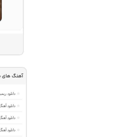
آهنگ های م
دانلود ریمیکس امکو 43 از دیجی 
دانلود آهنگ Dawet a Kurda از Delal “هوش مصنوعی کرد ترند ا
دانلود آه
دانلود آهنگ Havası Yeter از Alisch Music “ترکی ترند جدید اینستا برا