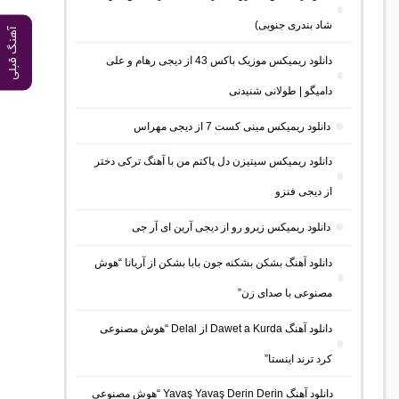
شاد بندری جنوبی)
آهنگ قبلی
دانلود ریمیکس موزیک باکس 43 از دیجی رهام و علی
دامیگو | طولانی شنیدنی
دانلود ریمیکس مینی کست 7 از دیجی مهراس
دانلود ریمیکس سیتیزن دل پاکتم من با آهنگ ترکی دختر
از دیجی فنزو
دانلود ریمیکس زیرو رو از دیجی آرین ای آر جی
دانلود آهنگ بشکن بشکنه جون بابا بشکن از آریانا “هوش
مصنوعی با صدای زن”
دانلود آهنگ Dawet a Kurda از Delal “هوش مصنوعی
کرد ترند اینستا”
دانلود آهنگ Yavaş Yavaş Derin Derin “هوش مصنوعی