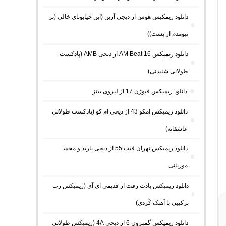
دانلود ریمکیس هوس از دیجی آرین (این خیابونای خالی (بر
نیومدم از پست))
دانلود ریمیکس AM Beat 16 از دیجی AMB (پادکست
طولانی شنیدنی)
دانلود ریمیکس فیوژن 17 از لیروی بیتز
دانلود ریمیکس امکو 43 از دیجی ام کو (پادکست طولانی
عاشقانه)
دانلود ریمیکس تهران فیت 55 از دیجی باربد و محمد
موریانی
دانلود ریمیکس یادت رفت از قدیمی ای آی (ریمیکس رپ
ترکیبی با آهنک کُردی)
دانلود ریمیکس گمبرون 6 از دیجی 4A (ریمیکس طولانی