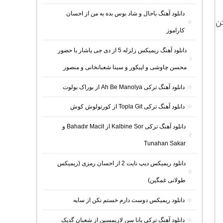
دانلود آهنگ باحال و شاد بوس بده به من از احسان
تن
کاراموز
دانلود آهنگ ریمیکس زلزله 5 از دی جی یاشار با حضور
محسن چاوشی و اپیکور و سینا شعبانخانی و منصور
دانلود آهنگ ترکی Ah Be Manolya از بوراک بولوت
دانلود آهنگ ترکی Topla Git از کورتولوش کوش
دانلود آهنگ ترکی Kalbine Sor از Bahadır Macit و
Tunahan Sakar
دانلود ریمیکس دیپ نایت 2 از احسان رمزی (ریمیکس
طولانی غمگین)
دانلود ریمیکس دوست دارم خستم نکن از سایه
دانلود آهنگ ترکی بانا سن لازیمسین از شعبان گدیک