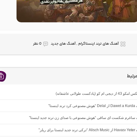
آهنگ های ترند اینستاگرام , آهنگ های جدید
0 نظر
رتبط
ام کو (پادکست طولانی عاشقانه)
ینستا”
نگ ساغرم شکست ای ساقی “هوش مصنوعی با صدای زن ترند جدید اینستا”
ی ریلز”