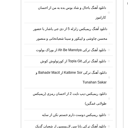
دانلود آهنگ باحال و شاد بوس بده به من از احسان
کاراموز
دانلود آهنگ ریمیکس زلزله 5 از دی جی یاشار با حضور
محسن چاوشی و اپیکور و سینا شعبانخانی و منصور
دانلود آهنگ ترکی Ah Be Manolya از بوراک بولوت
دانلود آهنگ ترکی Topla Git از کورتولوش کوش
دانلود آهنگ ترکی Kalbine Sor از Bahadır Macit و
Tunahan Sakar
دانلود ریمیکس دیپ نایت 2 از احسان رمزی (ریمیکس
طولانی غمگین)
دانلود ریمیکس دوست دارم خستم نکن از سایه
دانلود آهنگ ترکی بانا سن لازیمسین از شعبان گدیک