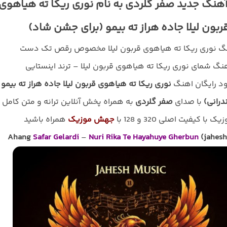
آهنگ جدید صفر گلردی به نام نوری ریکا ته هیاهوی
ربون لیلا جاده هراز ته بیمو (برای جشن شاد)
گ نوری ریکا ته هیاهوی قربون لیلا مخصوص رقص تک دست
نگ شمای نوری ریکا ته هیاهوی قربون لیلا – ترند اینستایی
لود رایگان اهنگ
نوری ریکا ته هیاهوی قربون لیلا جاده هراز ته بیمو
ندرانی)
با صدای
صفر گلردی
به همراه پخش آنلاین ترانه و متن کامل
یک با کیفیت اصلی 320 و 128 با
جهش موزیک
همراه باشید
Ahang
Safar Gelardi
–
Nuri Rika Te Hayahuye Gherbun
(jahesh