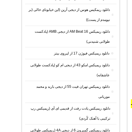
دانلود ریمکیس هوس از دیجی آرین (این خیابونای خالی (بر
نیومدم از پست))
دانلود ریمیکس AM Beat 16 از دیجی AMB (پادکست
طولانی شنیدنی)
دانلود ریمیکس فیوژن 17 از لیروی بیتز
دانلود ریمیکس امکو 43 از دیجی ام کو (پادکست طولانی
عاشقانه)
دانلود ریمیکس تهران فیت 55 از دیجی باربد و محمد
موریانی
دانلود ریمیکس یادت رفت از قدیمی ای آی (ریمیکس رپ
ترکیبی با آهنک کُردی)
دانلود ریمیکس گمبرون 6 از دیجی 4A (ریمیکس طولانی