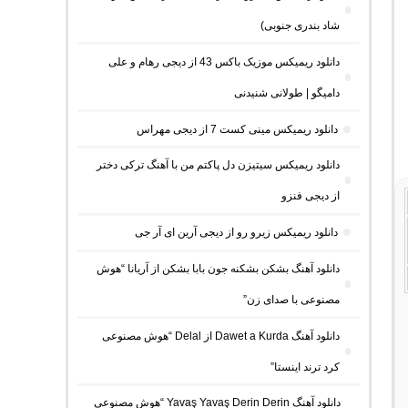
شاد بندری جنوبی)
دانلود ریمیکس موزیک باکس 43 از دیجی رهام و علی
دامیگو | طولانی شنیدنی
دانلود ریمیکس مینی کست 7 از دیجی مهراس
دانلود ریمیکس سیتیزن دل پاکتم من با آهنگ ترکی دختر
از دیجی فنزو
دانلود ریمیکس زیرو رو از دیجی آرین ای آر جی
دانلود آهنگ بشکن بشکنه جون بابا بشکن از آریانا “هوش
مصنوعی با صدای زن”
دانلود آهنگ Dawet a Kurda از Delal “هوش مصنوعی
کرد ترند اینستا”
دانلود آهنگ Yavaş Yavaş Derin Derin “هوش مصنوعی