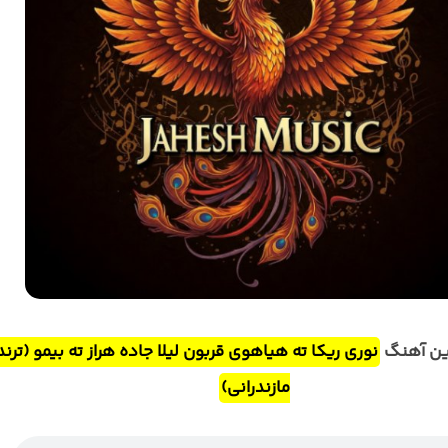
ین آهنگ
نوری ریکا ته هیاهوی قربون لیلا جاده هراز ته بیمو (ترند
مازندرانی)