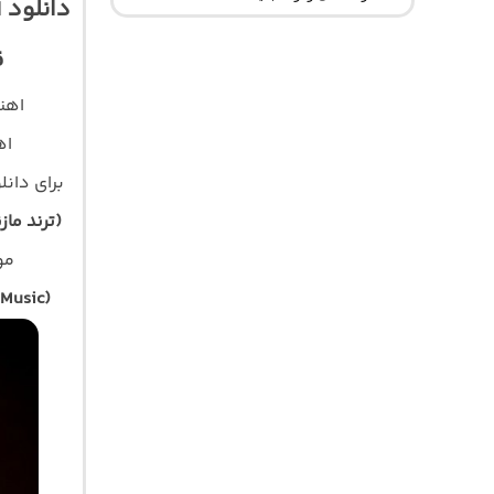
دانلود 
ق
اهن
اه
برای دان
(ترند ماز
موز
Music)