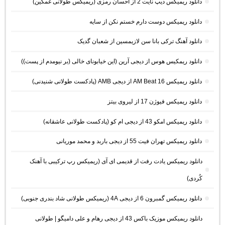
دانلود ریمیکس دیپ نایت 2 از احسان رمزی (ریمیکس طولانی غمگین)
دانلود ریمیکس دوست دارم خستم نکن از سایه
دانلود آهنگ ترکی بانا سن لازیمسین از شعبان گدیک
دانلود ریمکیس هوس از دیجی آرین (این خیابونای خالی (بر نیومدم از پست))
دانلود ریمیکس AM Beat 16 از دیجی AMB (پادکست طولانی شنیدنی)
دانلود ریمیکس فیوژن 17 از لیروی بیتز
دانلود ریمیکس امکو 43 از دیجی ام کو (پادکست طولانی عاشقانه)
دانلود ریمیکس تهران فیت 55 از دیجی باربد و محمد موریانی
دانلود ریمیکس یادت رفت از قدیمی ای آی (ریمیکس رپ ترکیبی با آهنک
کُردی)
دانلود ریمیکس گمبرون 6 از دیجی 4A (ریمیکس طولانی شاد بندری جنوبی)
دانلود ریمیکس موزیک باکس 43 از دیجی رهام و علی دامیگو | طولانی