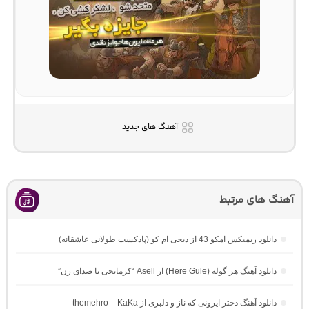
آهنگ های جدید
آهنگ های مرتبط
دانلود ریمیکس امکو 43 از دیجی ام کو (پادکست طولانی عاشقانه)
دانلود آهنگ هر گوله (Here Gule) از Asell “کرمانجی با صدای زن”
دانلود آهنگ دختر ایرونی که ناز و دلبری از themehro – KaKa