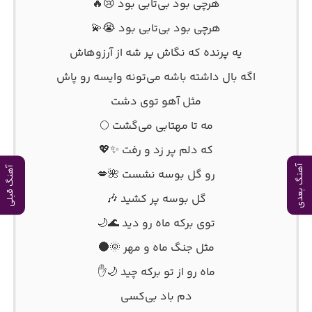
هرچی بود بی‌تابی بود 😢🔥
هرچی بود بی‌تابی بود 😭💫
یه پرنده که نگاش پر شه از آرزوهاش
اگه بال داشته باشه می‌تونه وایسه رو پاش
مثل آهو توی دشت
مه تا مهتابی می‌گشت 🌕
که دلم پر زد و رفت ✨💖
آهنگ بعدی
آهنگ قبلی
رو گل بوسه نشست 🌺💋
گل بوسه پر کشید 🎶
توی برکه ماه رو دید 🌊🌙
مثل جنگ ماه و مهر 🌞🌑
ماه رو از تو برکه چید 🌙✋
دم باد بی‌کسی