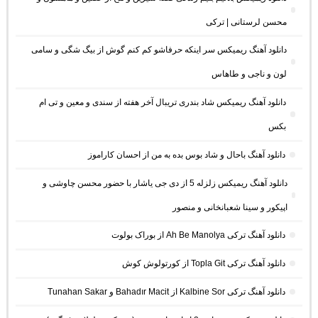
محسن لرستانی | ترکی
دانلود آهنگ ریمیکس سر اینکه حرفاشو کم کنم گوش از بیگ شگی و سامی
لون و ناجی و طاهاس
دانلود آهنگ ریمیکس شاد بندری تریبال آخر هفته از سندی و معین و تی ام
بکس
دانلود آهنگ باحال و شاد بوس بده به من از احسان کاراموز
دانلود آهنگ ریمیکس زلزله 5 از دی جی یاشار با حضور محسن چاوشی و
اپیکور و سینا شعبانخانی و منصور
دانلود آهنگ ترکی Ah Be Manolya از بوراک بولوت
دانلود آهنگ ترکی Topla Git از کورتولوش کوش
دانلود آهنگ ترکی Kalbine Sor از Bahadır Macit و Tunahan Sakar