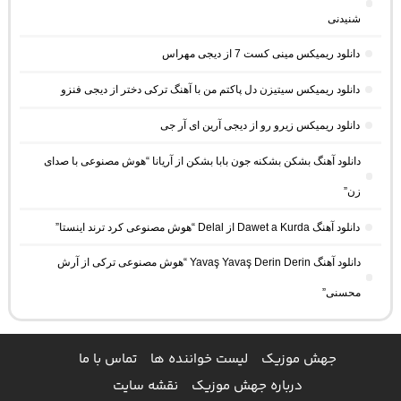
شنیدنی
دانلود ریمیکس مینی کست 7 از دیجی مهراس
دانلود ریمیکس سیتیزن دل پاکتم من با آهنگ ترکی دختر از دیجی فنزو
دانلود ریمیکس زیرو رو از دیجی آرین ای آر جی
دانلود آهنگ بشکن بشکنه جون بابا بشکن از آریانا “هوش مصنوعی با صدای
زن”
دانلود آهنگ Dawet a Kurda از Delal “هوش مصنوعی کرد ترند اینستا”
دانلود آهنگ Yavaş Yavaş Derin Derin “هوش مصنوعی ترکی از آرش
محسنی”
جهش موزیک
لیست خواننده ها
تماس با ما
درباره جهش موزیک
نقشه سایت