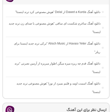
دانلود آهنگ Dawet a Kurda از Delal “هوش مصنوعی کرد ترند اینستا”
دانلود آهنگ ساغرم شکست ای ساقی “هوش مصنوعی با صدای زن ترند جدید
اینستا”
دانلود آهنگ Havası Yeter از Alisch Music “ترکی ترند جدید اینستا برای
ریلز”
دانلود آهنگ ﻗﺪم ﭼﻪ رﻳﺰه ﻣﻴﺰه ﻣﻴﮕﻦ اﻃﻮار ﻣﻴﺮﻳﺰه از آرمین نصرتی “ترند
اینستا”
دانلود آهنگ اسمت اومد و قلبم نمیزد از نورا “هوش مصنوعی ترند جدید
اینستا”
ارسال نظر برای این آهنگ