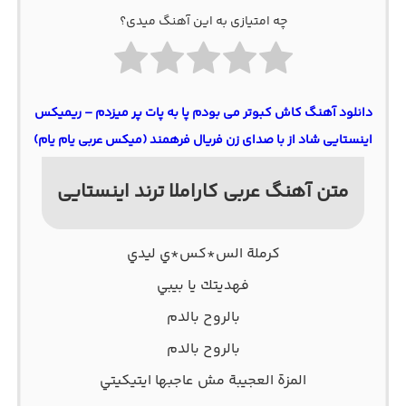
چه امتیازی به این آهنگ میدی؟
دانلود آهنگ کاش کبوتر می بودم پا به پات پر میزدم – ریمیکس
اینستایی شاد از با صدای زن فریال فرهمند (میکس عربی یام یام)
متن آهنگ عربی کاراملا ترند اینستایی
كرملة الس*كس*ي ليدي
فهديتك يا بيبي
بالروح بالدم
بالروح بالدم
المزة العجيبة مش عاجبها ايتيكيتي