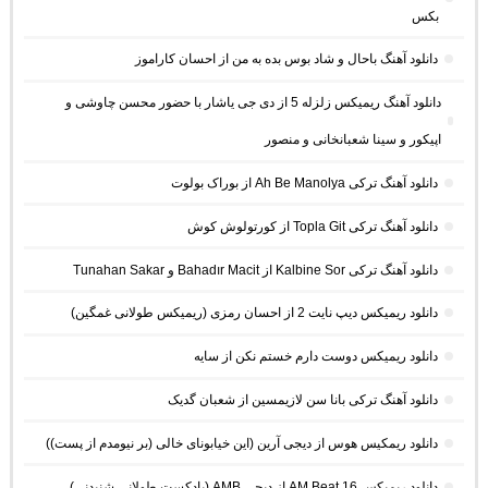
بکس
دانلود آهنگ باحال و شاد بوس بده به من از احسان کاراموز
دانلود آهنگ ریمیکس زلزله 5 از دی جی یاشار با حضور محسن چاوشی و
اپیکور و سینا شعبانخانی و منصور
دانلود آهنگ ترکی Ah Be Manolya از بوراک بولوت
دانلود آهنگ ترکی Topla Git از کورتولوش کوش
دانلود آهنگ ترکی Kalbine Sor از Bahadır Macit و Tunahan Sakar
دانلود ریمیکس دیپ نایت 2 از احسان رمزی (ریمیکس طولانی غمگین)
دانلود ریمیکس دوست دارم خستم نکن از سایه
دانلود آهنگ ترکی بانا سن لازیمسین از شعبان گدیک
دانلود ریمکیس هوس از دیجی آرین (این خیابونای خالی (بر نیومدم از پست))
دانلود ریمیکس AM Beat 16 از دیجی AMB (پادکست طولانی شنیدنی)