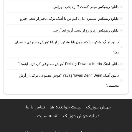
دانلود ریمیکس مینی کست 7 از دیجی مهراس
دانلود ریمیکس سیتیزن دل پاکتم من با آهنگ ترکی دختر از دیجی فنزو
دانلود ریمیکس زیرو رو از دیجی آرین ای آر جی
دانلود آهنگ بشکن بشکنه جون بابا بشکن از آریانا “هوش مصنوعی با صدای
زن”
دانلود آهنگ Dawet a Kurda از Delal “هوش مصنوعی کرد ترند اینستا”
دانلود آهنگ Yavaş Yavaş Derin Derin “هوش مصنوعی ترکی از آرش
محسنی”
جهش موزیک
لیست خواننده ها
تماس با ما
درباره جهش موزیک
نقشه سایت