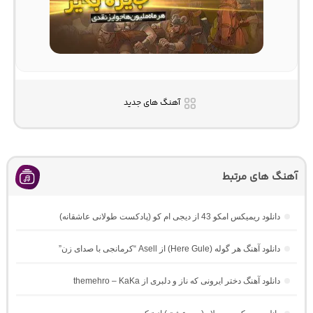
آهنگ های جدید
آهنگ های مرتبط
دانلود ریمیکس امکو 43 از دیجی ام کو (پادکست طولانی عاشقانه)
دانلود آهنگ هر گوله (Here Gule) از Asell “کرمانجی با صدای زن”
دانلود آهنگ دختر ایرونی که ناز و دلبری از themehro – KaKa