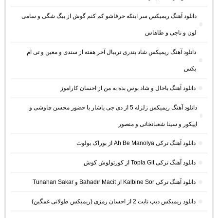
دانلود آهنگ ریمیکس سر اینکه حرفاشو کم کنم گوش از بیگ شگی و سامی
لون و ناجی و طاهاس
دانلود آهنگ ریمیکس شاد بندری تریبال آخر هفته از سندی و معین و تی ام
بکس
دانلود آهنگ باحال و شاد بوس بده به من از احسان کاراموز
دانلود آهنگ ریمیکس زلزله 5 از دی جی یاشار با حضور محسن چاوشی و
اپیکور و سینا شعبانخانی و منصور
دانلود آهنگ ترکی Ah Be Manolya از بوراک بولوت
دانلود آهنگ ترکی Topla Git از کورتولوش کوش
دانلود آهنگ ترکی Kalbine Sor از Bahadır Macit و Tunahan Sakar
دانلود ریمیکس دیپ نایت 2 از احسان رمزی (ریمیکس طولانی غمگین)