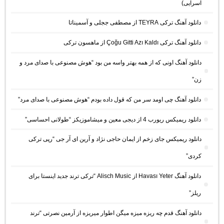
آسرایی)
دانلود آهنگ ترکی TEYRA از مصطفی ججلی و آسمیناتا
دانلود آهنگ ترکی Çoğu Gitti Azı Kaldı از ماهسون ترکی
دانلود آهنگ اونی که از همه بهتر واسه من بود “هوش مصنوعی با صدای مرد و
زن”
دانلود آهنگ چی اومد سر من که قول داده بودم “هوش مصنوعی با صدای مرد”
دانلود ریمیکس ریورب 4 از دیجی معین و میشاموزیکز “طولانی احساسی”
دانلود ریمیکس جای زخم از ایمان حاجی نژاد و آرین ای آر جی “رپی ترکی
کردی”
دانلود آهنگ Havası Yeter از Alisch Music “ترکی ترند جدید اینستا برای
ریلز”
دانلود آهنگ ﻗﺪم ﭼﻪ رﻳﺰه ﻣﻴﺰه ﻣﻴﮕﻦ اﻃﻮار ﻣﻴﺮﻳﺰه از آرمین نصرتی “ترند