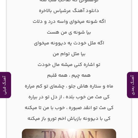
تو‌همونی که صاحب قلب منه
دانلود آهنگ عرشیاس بالاخره
اگه شونه میخوای واسه درد و‌ دلات
بیا شونه ی من هست
اگه مثل خودت یه دیوونه میخوای
بیا مثل توام من
تو اشاره کنی میشه مال خودت
همه چیم ، همه قلبم
آهنگ بعدی
آهنگ قبلی
ماه و‌ ستاره هاش جلو ،‌ چشمای تو‌ کم میاره
کی مث من خوب بلده ، از دل تو در بیاره
کی مث تو انقد صبوره ، خوب با من تا میکنه
کی با دیوونه بازیاش اخم تورو باز میکنه