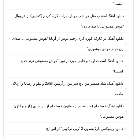
اینستا”
دانلود آهنگ امشب مثل هر شب دوباره برات گریه کردم (کجایی) از فرووال
“هوش مصنوعی با صدای زن”
دانلود آهنگ در کارگه کوزه گری رفتم دوش از آریانا “هوش مصنوعی با صدای
زن خیام خوانی بوشهری”
دانلود آهنگ اسمت اومد و قلبم نمیزد از نورا “هوش مصنوعی ترند جدید
اینستا”
دانلود آهنگ شاد همسر من تاج سر من از آرمین 2afm و تتلو و رضایا و اردلان
طعمه
دانلود آهنگ خسته ام ( خسته ام از دنیاتون خسته ام از این بازی ) از میرا “زن
هوش مصنوعی”
دانلود ریمیکس پارکینسون 3 “رپی ترکیبی” از اس اچ