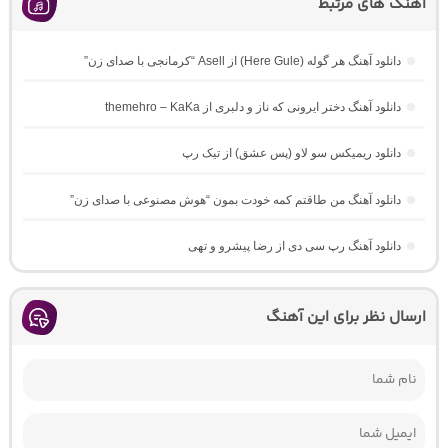
آهنگ های مرتبط
دانلود آهنگ هر گوله (Here Gule) از Asell “کرمانجی با صدای زن”
دانلود آهنگ دختر ایرونی که ناز و دلبری از themehro – KaKa
دانلود ریمیکس سو لاو (پس عشق) از تیک رپ
دانلود آهنگ من طاقتم کمه خودت بمون “هوش مصنوعی با صدای زن”
دانلود آهنگ رپ سی دی از رضا پیشرو و تهی
ارسال نظر برای این آهنگ