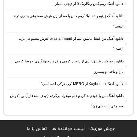
دانلود آهنگ ریمیکس رنگارنگ 5 از دیجی ممتاز
دانلود آهنگ زینبو وشه لیلا “ریمیکس با صدای زن هوش مصنوعی بندری ترند
اینستا”
دانلود آهنگ من فقط عاشق اینم از aras arjmand “هوش مصنوعی ترند
اینستا”
دانلود ریمیکس عشق ابدی از رامین کرمی و فرهاد جهانگیری و رضا کرمی
تارا و ناجی و پیشرو
دانلود آهنگ Kaybeden از MERO “رپ ترکی احساسی”
دانلود آهنگ من با خودم بد کردم دلم میخواد برگردم (دیدی نشد) از آیلین “هوش
مصنوعی با صدای زن”
جهش موزیک
لیست خواننده ها
تماس با ما