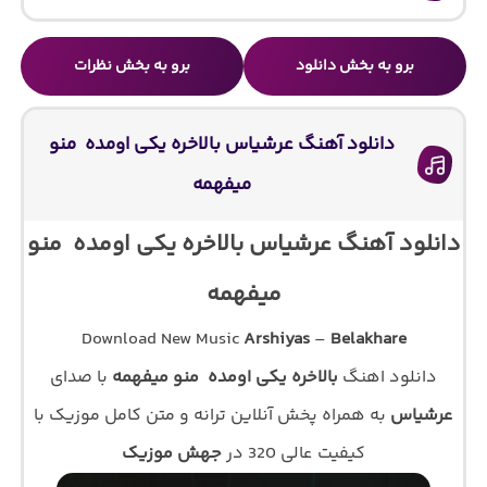
برو به بخش دانلود
برو به بخش نظرات
دانلود آهنگ عرشیاس بالاخره یکی اومده ‌ منو‌
میفهمه
دانلود آهنگ عرشیاس بالاخره یکی اومده ‌ منو‌
میفهمه
Download New Music
Arshiyas
–
Belakhare
دانلود اهنگ
بالاخره یکی اومده ‌ منو‌ میفهمه
با صدای
عرشیاس
به همراه پخش آنلاین ترانه و متن کامل موزیک با
کیفیت عالی 320 در
جهش موزیک