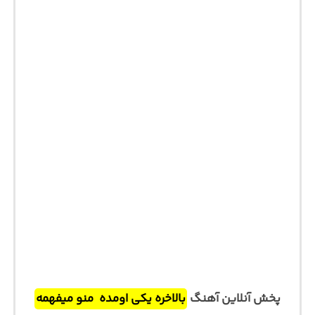
پخش آنلاین آهنگ
بالاخره یکی اومده ‌ منو‌ میفهمه