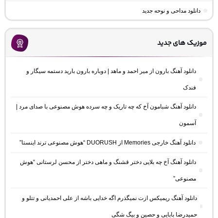
دانلود مداحی و نوحه جدید
موزیک های جدید
دانلود آهنگ بارون از میر احمد و ماهد | دوباره بارون بارید دستمه سیگار و
فندک
دانلود آهنگ شبامون آخ که چه تاریک و چه سرده هوش مصنوعی با صدای مرد |
آسمون
دانلود آهنگ خارجی Memories از DUORUSH “هوش مصنوعی ترند اینستا”
دانلود آهنگ آخ چه بلایی دختر قشنگ و ماهی دختر از محسن لرستانی “هوش
مصنوعی”
دانلود آهنگ ریمیکس ازت نمیگذرم اگه خدایی باشه از علی احمدیانی و تتلو و
حمیدرضا بابایی و حصین و بیگ شگی