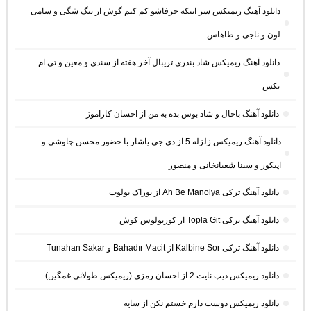
دانلود آهنگ ریمیکس سر اینکه حرفاشو کم کنم گوش از بیگ شگی و سامی
لون و ناجی و طاهاس
دانلود آهنگ ریمیکس شاد بندری تریبال آخر هفته از سندی و معین و تی ام
بکس
دانلود آهنگ باحال و شاد بوس بده به من از احسان کاراموز
دانلود آهنگ ریمیکس زلزله 5 از دی جی یاشار با حضور محسن چاوشی و
اپیکور و سینا شعبانخانی و منصور
دانلود آهنگ ترکی Ah Be Manolya از بوراک بولوت
دانلود آهنگ ترکی Topla Git از کورتولوش کوش
دانلود آهنگ ترکی Kalbine Sor از Bahadır Macit و Tunahan Sakar
دانلود ریمیکس دیپ نایت 2 از احسان رمزی (ریمیکس طولانی غمگین)
دانلود ریمیکس دوست دارم خستم نکن از سایه