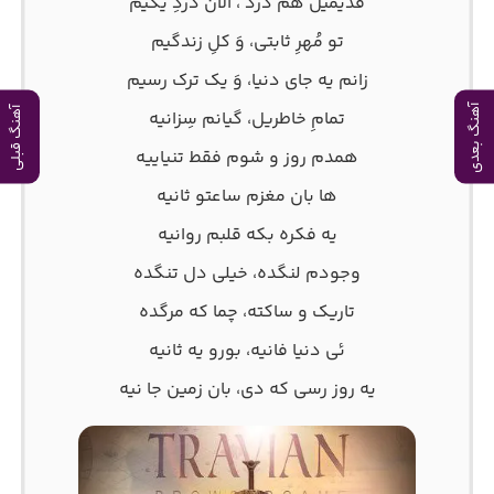
قدیمیل هم دردُ ، الان دردِ یکیم
تو مُهرِ ثابتی، وَ کلِ زندگیم
زانم یه جای دنیا، وَ یک ترک رسیم
آهنگ بعدی
آهنگ قبلی
تمامِ خاطریل، گیانم سِزانیه
همدم روز و شوم فقط تنیاییه
ها بان مغزم ساعتو ثانیه
یه فکره بکه قلبم روانیه
وجودم لنگده، خیلی دل تنگده
تاریک و ساکته، چما که مرگده
ئی دنیا فانیه، بورو یه ثانیه
یه روز رسی که دی، بان زمین جا نیه