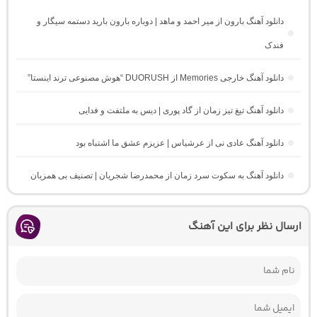
دانلود آهنگ بارون از میر احمد و ماهد | دوباره بارون بارید دستمه سیگار و
فندک
دانلود آهنگ خارجی Memories از DUORUSH “هوش مصنوعی ترند اینستا”
دانلود آهنگ تیغ تیز زمان از گاد پوری | دیس به ملتفت و فدایی
دانلود آهنگ عادی نی از عرشیاس | عزیزم عشق ما اشتباه بود
دانلود آهنگ به سکوت سرد زمان از محمدرضا شجریان | تصنیف بی همزبان
ارسال نظر برای این آهنگ