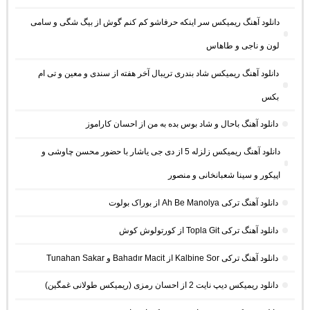
دانلود آهنگ ریمیکس سر اینکه حرفاشو کم کنم گوش از بیگ شگی و سامی
لون و ناجی و طاهاس
دانلود آهنگ ریمیکس شاد بندری تریبال آخر هفته از سندی و معین و تی ام
بکس
دانلود آهنگ باحال و شاد بوس بده به من از احسان کاراموز
دانلود آهنگ ریمیکس زلزله 5 از دی جی یاشار با حضور محسن چاوشی و
اپیکور و سینا شعبانخانی و منصور
دانلود آهنگ ترکی Ah Be Manolya از بوراک بولوت
دانلود آهنگ ترکی Topla Git از کورتولوش کوش
دانلود آهنگ ترکی Kalbine Sor از Bahadır Macit و Tunahan Sakar
دانلود ریمیکس دیپ نایت 2 از احسان رمزی (ریمیکس طولانی غمگین)