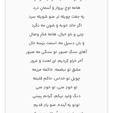
هامه اوجِ پرواز وَ آسمانِ درد
یه جفت چویله تر، منو شویله سرد
اگر حالد خوبه وَ شونِ مه نگرد
چنی و ناو خیال، هامه فکرِ وصال
وَ بان دسیلِ مه، اسمت بیَسه خال
آهای سنگِ صبور، تو سنگی مه صبور
آخر خراو کِردیم، ای لعنت وَ غرور
عشقِ تو نبضمه، خاکمه مرزمه
چویلِ تو خداس، حاکمِ قلبمه
تو خودِ منی، تو خودِ منی
دنگ وَلید نیکم، گیانم بِسِنی
تونو یه آینده، منو یادِ قدیم