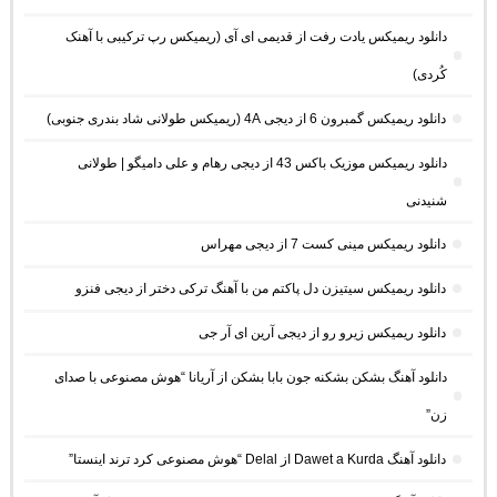
دانلود ریمیکس یادت رفت از قدیمی ای آی (ریمیکس رپ ترکیبی با آهنک
کُردی)
دانلود ریمیکس گمبرون 6 از دیجی 4A (ریمیکس طولانی شاد بندری جنوبی)
دانلود ریمیکس موزیک باکس 43 از دیجی رهام و علی دامیگو | طولانی
شنیدنی
دانلود ریمیکس مینی کست 7 از دیجی مهراس
دانلود ریمیکس سیتیزن دل پاکتم من با آهنگ ترکی دختر از دیجی فنزو
دانلود ریمیکس زیرو رو از دیجی آرین ای آر جی
دانلود آهنگ بشکن بشکنه جون بابا بشکن از آریانا “هوش مصنوعی با صدای
زن”
دانلود آهنگ Dawet a Kurda از Delal “هوش مصنوعی کرد ترند اینستا”