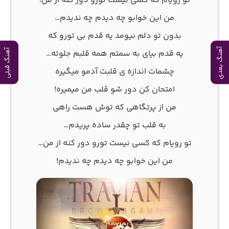
تو رویام که کسی نیست تورو دور کنه از من!
من این خوابو چه دیدم چه ندیدم…
بدون تو دلم نیومد یه قدم بی تورو که
آهنگ بعدی
آهنگ قبلی
یه قدم بیای به سمتم همه قلبم جلوته…
چشمات اندازه ی قلبت آدمو میگیره
امتحان کن دور شو قلب من میمیره!
من از پرتگاهی که توش هست راهی
به قلب تو چقدر ساده پریدم…
تو رویام که کسی نیست تورو دور کنه از من…
من این خوابو چه دیدم چه ندیدم!