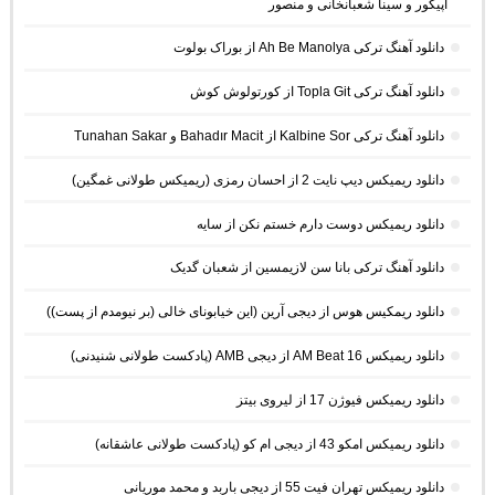
اپیکور و سینا شعبانخانی و منصور
دانلود آهنگ ترکی Ah Be Manolya از بوراک بولوت
دانلود آهنگ ترکی Topla Git از کورتولوش کوش
دانلود آهنگ ترکی Kalbine Sor از Bahadır Macit و Tunahan Sakar
دانلود ریمیکس دیپ نایت 2 از احسان رمزی (ریمیکس طولانی غمگین)
دانلود ریمیکس دوست دارم خستم نکن از سایه
دانلود آهنگ ترکی بانا سن لازیمسین از شعبان گدیک
دانلود ریمکیس هوس از دیجی آرین (این خیابونای خالی (بر نیومدم از پست))
دانلود ریمیکس AM Beat 16 از دیجی AMB (پادکست طولانی شنیدنی)
دانلود ریمیکس فیوژن 17 از لیروی بیتز
دانلود ریمیکس امکو 43 از دیجی ام کو (پادکست طولانی عاشقانه)
دانلود ریمیکس تهران فیت 55 از دیجی باربد و محمد موریانی