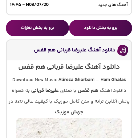
آهنگ های جدید
1403/07/20 - ۱۴:۴۵
برو به بخش دانلود
برو به بخش نظرات
دانلود آهنگ علیرضا قربانی هم قفس
دانلود آهنگ علیرضا قربانی هم قفس
Download New Music
Alireza Ghorbani
–
Ham Ghafas
دانلود اهنگ
هم قفس
با صدای
علیرضا قربانی
به همراه
پخش آنلاین ترانه و متن کامل موزیک با کیفیت عالی 320 در
جهش موزیک