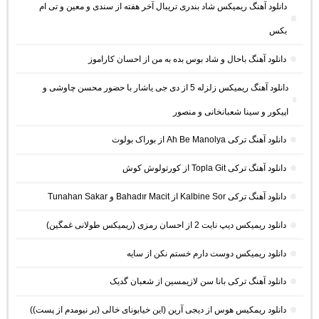
دانلود آهنگ ریمیکس شاد بندری تریبال آخر هفته از سندی و معین و تی ام
بکس
دانلود آهنگ باحال و شاد بوس بده به من از احسان کاراموز
دانلود آهنگ ریمیکس زلزله 5 از دی جی یاشار با حضور محسن چاوشی و
اپیکور و سینا شعبانخانی و منصور
دانلود آهنگ ترکی Ah Be Manolya از بوراک بولوت
دانلود آهنگ ترکی Topla Git از کورتولوش کوش
دانلود آهنگ ترکی Kalbine Sor از Bahadır Macit و Tunahan Sakar
دانلود ریمیکس دیپ نایت 2 از احسان رمزی (ریمیکس طولانی غمگین)
دانلود ریمیکس دوست دارم خستم نکن از سایه
دانلود آهنگ ترکی بانا سن لازیمسین از شعبان گدیک
دانلود ریمکیس هوس از دیجی آرین (این خیابونای خالی (بر نیومدم از پست))