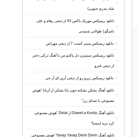
شاد بندری جنوبی)
دانلود ریمیکس موزیک باکس 43 از دیجی رهام و علی
دامیگو | طولانی شنیدنی
دانلود ریمیکس مینی کست 7 از دیجی مهراس
دانلود ریمیکس سیتیزن دل پاکتم من با آهنگ ترکی دختر
از دیجی فنزو
دانلود ریمیکس زیرو رو از دیجی آرین ای آر جی
دانلود آهنگ بشکن بشکنه جون بابا بشکن از آریانا “هوش
مصنوعی با صدای زن”
دانلود آهنگ Dawet a Kurda از Delal “هوش مصنوعی
کرد ترند اینستا”
دانلود آهنگ Yavaş Yavaş Derin Derin “هوش مصنوعی