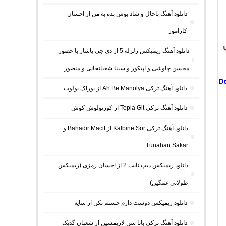
دانلود آهنگ باحال و شاد بوس بده به من از احسان
کاراموز
دانلود آهنگ ریمیکس زلزله 5 از دی جی یاشار با حضور
محسن چاوشی و اپیکور و سینا شعبانخانی و منصور
D
دانلود آهنگ ترکی Ah Be Manolya از بوراک بولوت
دانلود آهنگ ترکی Topla Git از کورتولوش کوش
دانلود آهنگ ترکی Kalbine Sor از Bahadır Macit و
Tunahan Sakar
دانلود ریمیکس دیپ نایت 2 از احسان رمزی (ریمیکس
طولانی غمگین)
دانلود ریمیکس دوست دارم خستم نکن از سایه
دانلود آهنگ ترکی بانا سن لازیمسین از شعبان گدیک