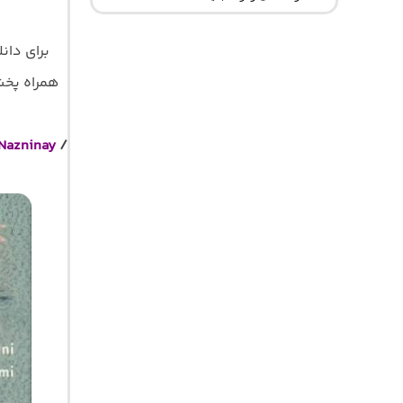
برای دان
همراه پخش آ
Nazninay
/