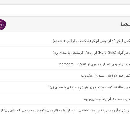
رتبط
ام کو (پادکست طولانی عاشقانه)
 از Asell “کرمانجی با صدای زن”
ر ایرونی که ناز و دلبری از themehro – KaKa
میکس سو لاو (پس عشق) از تیک رپ
نگ من طاقتم کمه خودت بمون “هوش مصنوعی با صدای زن”
گ رپ سی دی از رضا پیشرو و تهی
گ پیش تو آرومم بر عکس همه عاشقی با تو بار اولمه (لازممی) “هوش مصنوعی با صدای زن” از