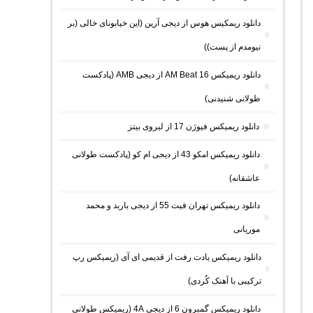
دانلود ریمکیس هوس از دیجی آرین (این خیابونای خالی (بر
نیومدم از پست))
دانلود ریمیکس AM Beat 16 از دیجی AMB (پادکست
طولانی شنیدنی)
دانلود ریمیکس فیوژن 17 از لیروی بیتز
دانلود ریمیکس امکو 43 از دیجی ام کو (پادکست طولانی
عاشقانه)
دانلود ریمیکس تهران فیت 55 از دیجی باربد و محمد
موریانی
دانلود ریمیکس یادت رفت از قدیمی ای آی (ریمیکس رپ
ترکیبی با آهنک کُردی)
دانلود ریمیکس گمبرون 6 از دیجی 4A (ریمیکس طولانی