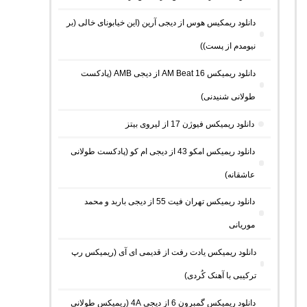
دانلود ریمکیس هوس از دیجی آرین (این خیابونای خالی (بر
نیومدم از پست))
دانلود ریمیکس AM Beat 16 از دیجی AMB (پادکست
طولانی شنیدنی)
دانلود ریمیکس فیوژن 17 از لیروی بیتز
دانلود ریمیکس امکو 43 از دیجی ام کو (پادکست طولانی
عاشقانه)
دانلود ریمیکس تهران فیت 55 از دیجی باربد و محمد
موریانی
دانلود ریمیکس یادت رفت از قدیمی ای آی (ریمیکس رپ
ترکیبی با آهنک کُردی)
دانلود ریمیکس گمبرون 6 از دیجی 4A (ریمیکس طولانی