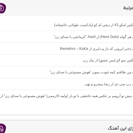
رتبط
ام کو (پادکست طولانی عاشقانه)
 از Asell “کرمانجی با صدای زن”
ر ایرونی که ناز و دلبری از themehro – KaKa
میکس سو لاو (پس عشق) از تیک رپ
نگ من طاقتم کمه خودت بمون “هوش مصنوعی با صدای زن”
گ رپ سی دی از رضا پیشرو و تهی
گ پیش تو آرومم بر عکس همه عاشقی با تو بار اولمه (لازممی) “هوش مصنوعی با صدای زن” از
رای این آهنگ