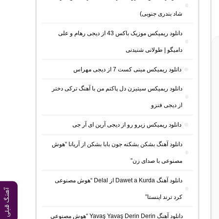
شاد بندری جنوبی)
دانلود ریمیکس موزیک باکس 43 از دیجی رهام و علی
دامیگو | طولانی شنیدنی
دانلود ریمیکس مینی کست 7 از دیجی مهراس
دانلود ریمیکس سیتیزن دل پاکتم من با آهنگ ترکی دختر
از دیجی فنزو
دانلود ریمیکس زیرو رو از دیجی آرین ای آر جی
دانلود آهنگ بشکن بشکنه جون بابا بشکن از آریانا “هوش
مصنوعی با صدای زن”
دانلود آهنگ Dawet a Kurda از Delal “هوش مصنوعی
آهنگ قبلی
کرد ترند اینستا”
دانلود آهنگ Yavaş Yavaş Derin Derin “هوش مصنوعی