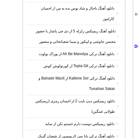
دانلود آهنگ باحال و شاد بوس بده به من از احسان
ه
کاراموز
دانلود آهنگ ریمیکس زلزله 5 از دی جی یاشار با حضور
محسن چاوشی و اپیکور و سینا شعبانخانی و منصور
D
دانلود آهنگ ترکی Ah Be Manolya از بوراک بولوت
دانلود آهنگ ترکی Topla Git از کورتولوش کوش
دانلود آهنگ ترکی Kalbine Sor از Bahadır Macit و
Tunahan Sakar
دانلود ریمیکس دیپ نایت 2 از احسان رمزی (ریمیکس
طولانی غمگین)
دانلود ریمیکس دوست دارم خستم نکن از سایه
دانلود آهنگ ترکی بانا سن لازیمسین از شعبان گدیک