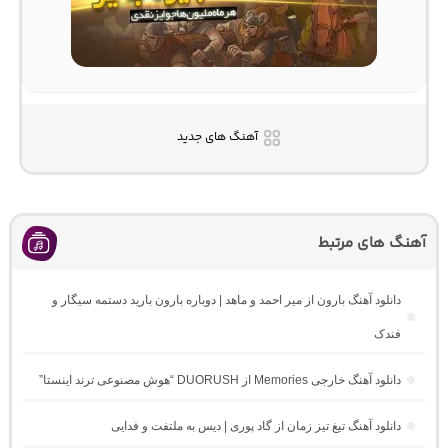
آهنگ های جدید
آهنگ های مرتبط
دانلود آهنگ بارون از میر احمد و ماهد | دوباره بارون بارید دستمه سیگار و
فندک
دانلود آهنگ خارجی Memories از DUORUSH “هوش مصنوعی ترند اینستا”
دانلود آهنگ تیغ تیز زمان از گاد پوری | دیس به ملتفت و فدایی