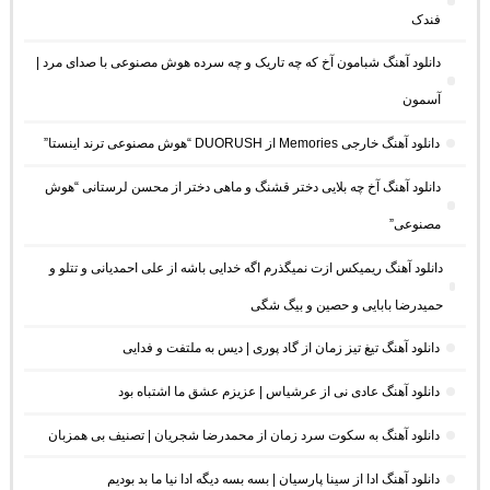
فندک
دانلود آهنگ شبامون آخ که چه تاریک و چه سرده هوش مصنوعی با صدای مرد |
آسمون
دانلود آهنگ خارجی Memories از DUORUSH “هوش مصنوعی ترند اینستا”
دانلود آهنگ آخ چه بلایی دختر قشنگ و ماهی دختر از محسن لرستانی “هوش
مصنوعی”
دانلود آهنگ ریمیکس ازت نمیگذرم اگه خدایی باشه از علی احمدیانی و تتلو و
حمیدرضا بابایی و حصین و بیگ شگی
دانلود آهنگ تیغ تیز زمان از گاد پوری | دیس به ملتفت و فدایی
دانلود آهنگ عادی نی از عرشیاس | عزیزم عشق ما اشتباه بود
دانلود آهنگ به سکوت سرد زمان از محمدرضا شجریان | تصنیف بی همزبان
دانلود آهنگ ادا از سینا پارسیان | بسه بسه دیگه ادا نیا ما بد بودیم