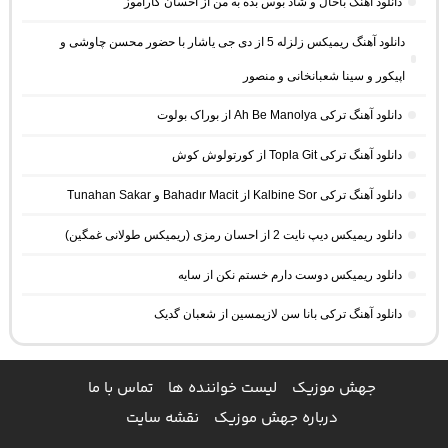
دانلود آهنگ باحال و شاد بوس بده به من از احسان کاراموز
دانلود آهنگ ریمیکس زلزله 5 از دی جی یاشار با حضور محسن چاوشی و
اپیکور و سینا شعبانخانی و منصور
دانلود آهنگ ترکی Ah Be Manolya از بوراک بولوت
دانلود آهنگ ترکی Topla Git از کورتولوش کوش
دانلود آهنگ ترکی Kalbine Sor از Bahadır Macit و Tunahan Sakar
دانلود ریمیکس دیپ نایت 2 از احسان رمزی (ریمیکس طولانی غمگین)
دانلود ریمیکس دوست دارم خستم نکن از سایه
دانلود آهنگ ترکی بانا سن لازیمسین از شعبان گدیک
جهش موزیک
لیست خواننده ها
تماس با ما
درباره جهش موزیک
نقشه سایت