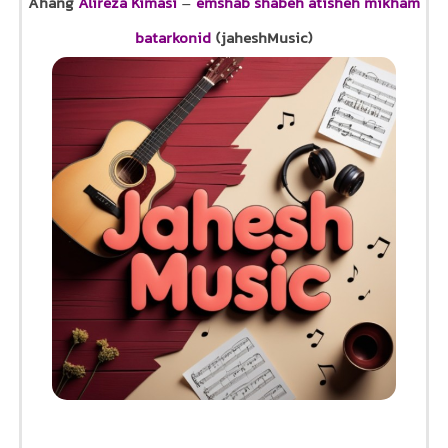
Ahang
Alireza Kimasi
–
emshab shabeh atisheh mikham
batarkonid
(jaheshMusic)