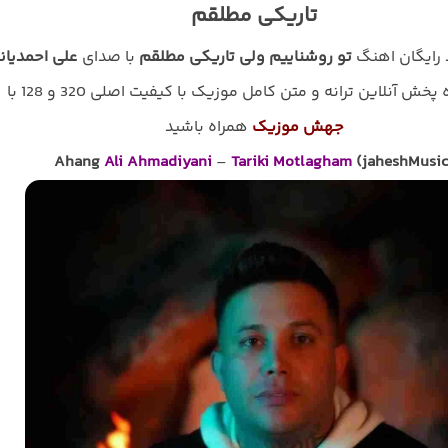
تاریکی مطلقم
د رایگان اهنگ
تو روشناییم ولی تاریکی مطلقم
با صدای
علی احمدیان
پخش آنلاین ترانه و متن کامل موزیک با کیفیت اصلی 320 و 128 با
جهش موزیک
همراه باشید
Ahang
Ali Ahmadiyani
–
Tariki Motlagham
(jaheshMusic