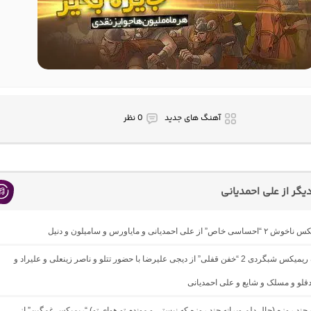
آهنگ های جدید
0 نظر
گر از علی احمدیانی
از علی احمدیانی و مایاورس و سامیلون و دنیل
دانلود آهنگ ریمیکس شبگردی 2 “خفن قفلی” از دیجی علیرضا با حضور تتلو و ناصر زینعلی و علیراد و
لو و مسلک و شایع و علی احمدیانی
گ چند روزه (حال دلم ویرانه چند روزه که نیستی و موندم تو هوای تو) “ریمیکس غمگین” از