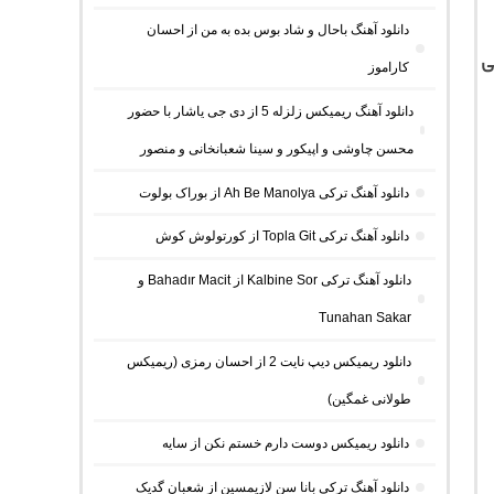
دانلود آهنگ باحال و شاد بوس بده به من از احسان
ی
کاراموز
دانلود آهنگ ریمیکس زلزله 5 از دی جی یاشار با حضور
محسن چاوشی و اپیکور و سینا شعبانخانی و منصور
دانلود آهنگ ترکی Ah Be Manolya از بوراک بولوت
دانلود آهنگ ترکی Topla Git از کورتولوش کوش
دانلود آهنگ ترکی Kalbine Sor از Bahadır Macit و
Tunahan Sakar
دانلود ریمیکس دیپ نایت 2 از احسان رمزی (ریمیکس
طولانی غمگین)
دانلود ریمیکس دوست دارم خستم نکن از سایه
دانلود آهنگ ترکی بانا سن لازیمسین از شعبان گدیک