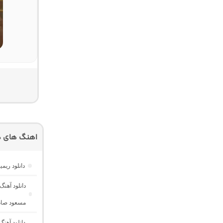
اهنگ های دی
دانلود ریمیکس ناخوش ۲ “احساسی خاص” 
مسعود صادق
دانلود آهن