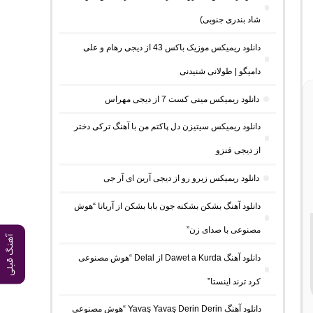
شاد بندری جنوبی)
دانلود ریمیکس موزیک باکس 43 از دیجی رهام و علی
دامیگو | طولانی شنیدنی
دانلود ریمیکس مینی کست 7 از دیجی مهراس
دانلود ریمیکس سیتیزن دل پاکتم من با آهنگ ترکی دختر
از دیجی فنزو
دانلود ریمیکس زیرو رو از دیجی آرین ای آر جی
دانلود آهنگ بشکن بشکنه جون بابا بشکن از آریانا “هوش
مصنوعی با صدای زن”
آهنگ قبلی
دانلود آهنگ Dawet a Kurda از Delal “هوش مصنوعی
کرد ترند اینستا”
دانلود آهنگ Yavaş Yavaş Derin Derin “هوش مصنوعی