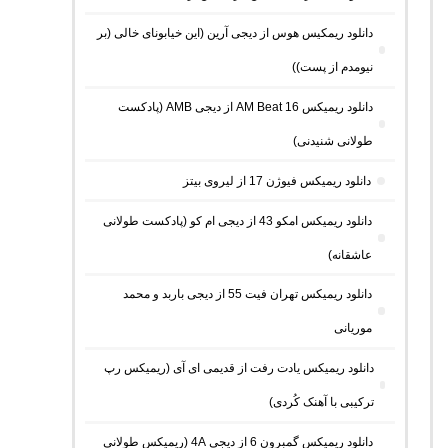
دانلود ریمکیس هوس از دیجی آرین (این خیابونای خالی (بر
نیومدم از پست))
دانلود ریمیکس AM Beat 16 از دیجی AMB (پادکست
طولانی شنیدنی)
دانلود ریمیکس فیوژن 17 از لیروی بیتز
دانلود ریمیکس امکو 43 از دیجی ام کو (پادکست طولانی
عاشقانه)
دانلود ریمیکس تهران فیت 55 از دیجی باربد و محمد
موریانی
دانلود ریمیکس یادت رفت از قدیمی ای آی (ریمیکس رپ
ترکیبی با آهنک کُردی)
دانلود ریمیکس گمبرون 6 از دیجی 4A (ریمیکس طولانی