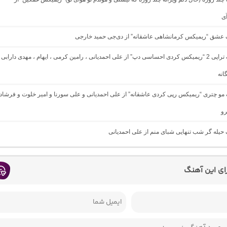
آی
نگ عشق “ریمیکس کرمانشاهی عاشقانه” از دی‌جی حمید خارجی
دانلود آهنگ تراپی 2 “ریمیکس کردی احساسی دپ” از علی احمدیانی ، رامین کرمی ، ایهام ، مهدی دارابی
انه
گ مو چتری “ریمیکس رپی کردی عاشقانه” از علی احمدیانی و علی سورنا و امیر خلوت و فرشاد
رو
گ حیله گر شب تنهایی شبای منم از علی احمدیانی
رای این آهنگ