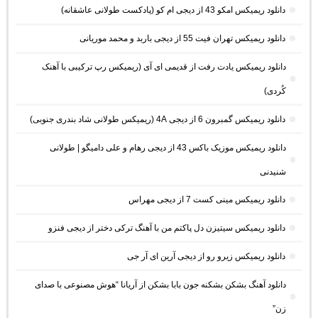
دانلود ریمیکس امکو 43 از دیجی ام کو (پادکست طولانی عاشقانه)
دانلود ریمیکس تهران فیت 55 از دیجی باربد و محمد موریانی
دانلود ریمیکس یادت رفت از قدیمی ای آی (ریمیکس رپ ترکیبی با آهنک
کُردی)
دانلود ریمیکس گمبرون 6 از دیجی 4A (ریمیکس طولانی شاد بندری جنوبی)
دانلود ریمیکس موزیک باکس 43 از دیجی رهام و علی دامیگو | طولانی
شنیدنی
دانلود ریمیکس مینی کست 7 از دیجی مهراس
دانلود ریمیکس سیتیزن دل پاکتم من با آهنگ ترکی دختر از دیجی فنزو
دانلود ریمیکس زیرو رو از دیجی آرین ای آر جی
دانلود آهنگ بشکن بشکنه جون بابا بشکن از آریانا “هوش مصنوعی با صدای
زن”