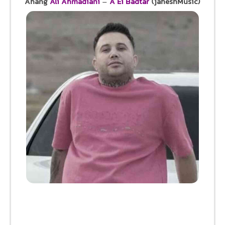
Ahang
Ali Ahmadiani
–
A Ei Badtar
(jaheshMusic)