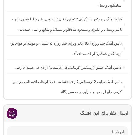
سامیلون و دنیل
دانلود آهنگ ریمیکس شبگردی 2 “خفن قفلی” از دیجی علیرضا با حضور تتلو و
ناصر زینعلی و علیراد و مسعود صادقلو و مسلک و شایع و علی احمدیانی
دانلود آهنگ چند روزه (حال دلم ویرانه چند روزه که نیستی و موندم تو هوای تو)
“ریمیکس غمگین” از قدیمی ای آی
دانلود آهنگ عشق “ریمیکس کرمانشاهی عاشقانه” از دی‌جی حمید خارجی
دانلود آهنگ تراپی 2 “ریمیکس کردی احساسی دپ” از علی احمدیانی ، رامین
کرمی ، ایهام ، مهدی دارابی و محسن یگانه
ارسال نظر برای این آهنگ