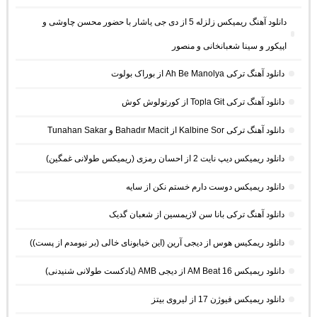
دانلود آهنگ ریمیکس زلزله 5 از دی جی یاشار با حضور محسن چاوشی و
اپیکور و سینا شعبانخانی و منصور
دانلود آهنگ ترکی Ah Be Manolya از بوراک بولوت
دانلود آهنگ ترکی Topla Git از کورتولوش کوش
دانلود آهنگ ترکی Kalbine Sor از Bahadır Macit و Tunahan Sakar
دانلود ریمیکس دیپ نایت 2 از احسان رمزی (ریمیکس طولانی غمگین)
دانلود ریمیکس دوست دارم خستم نکن از سایه
دانلود آهنگ ترکی بانا سن لازیمسین از شعبان گدیک
دانلود ریمکیس هوس از دیجی آرین (این خیابونای خالی (بر نیومدم از پست))
دانلود ریمیکس AM Beat 16 از دیجی AMB (پادکست طولانی شنیدنی)
دانلود ریمیکس فیوژن 17 از لیروی بیتز