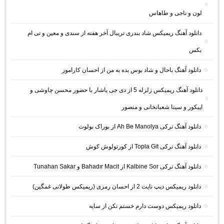
لون و ناجی و طاهاس
دانلود آهنگ ریمیکس شاد بندری تریبال آخر هفته از سندی و معین و تی ام
بکس
دانلود آهنگ باحال و شاد بوس بده به من از احسان کاراموز
دانلود آهنگ ریمیکس زلزله 5 از دی جی یاشار با حضور محسن چاوشی و
اپیکور و سینا شعبانخانی و منصور
دانلود آهنگ ترکی Ah Be Manolya از بوراک بولوت
دانلود آهنگ ترکی Topla Git از کورتولوش کوش
دانلود آهنگ ترکی Kalbine Sor از Bahadır Macit و Tunahan Sakar
دانلود ریمیکس دیپ نایت 2 از احسان رمزی (ریمیکس طولانی غمگین)
دانلود ریمیکس دوست دارم خستم نکن از سایه