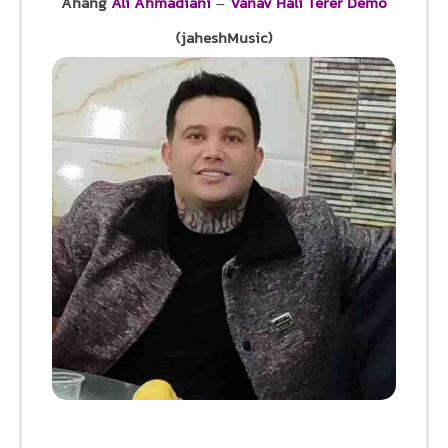
Ahang
Ali Ahmadiani
–
Vanav Hali Terer Demo
(jaheshMusic)