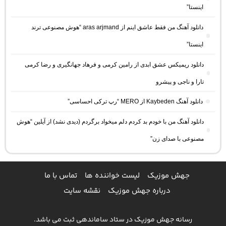
اینستا”
دانلود آهنگ من فقط عاشق اینم از aras arjmand “هوش مصنوعی ترند
اینستا”
دانلود ریمیکس عشق ابدی از رامین کرمی و فرهاد جهانگیری و رضا کرمی
تارا و ناجی و پیشرو
دانلود آهنگ Kaybeden از MERO “رپ ترکی احساسی”
دانلود آهنگ من با خودم بد کردم دلم میخواد برگردم (دیدی نشد) از آیلین “هوش
مصنوعی با صدای زن”
جهش موزیک
لیست خواننده ها
تماس با ما
درباره جهش موزیک
نقشه سایت
رسانه جهش موزیک در ستاد ساماندهی ثبت می باشد.