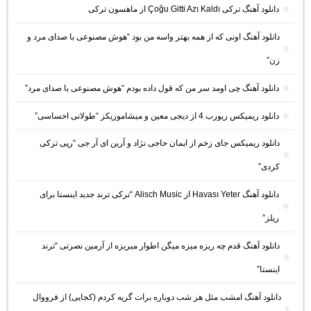
دانلود آهنگ ترکی Çoğu Gitti Azı Kaldı از ماهسون ترکی
دانلود آهنگ اونی که از همه بهتر واسه من بود “هوش مصنوعی با صدای مرد و
زن”
دانلود آهنگ چی اومد سر من که قول داده بودم “هوش مصنوعی با صدای مرد”
دانلود ریمیکس ریورب 4 از دیجی معین و میشاموزیکز “طولانی احساسی”
دانلود ریمیکس جای زخم از ایمان حاجی نژاد و آرین ای آر جی “رپی ترکی
کردی”
دانلود آهنگ Havası Yeter از Alisch Music “ترکی ترند جدید اینستا برای
ریلز”
دانلود آهنگ ﻗﺪم ﭼﻪ رﻳﺰه ﻣﻴﺰه ﻣﻴﮕﻦ اﻃﻮار ﻣﻴﺮﻳﺰه از آرمین نصرتی “ترند
اینستا”
دانلود آهنگ امشب مثل هر شب دوباره برات گریه کردم (کجایی) از فرووال