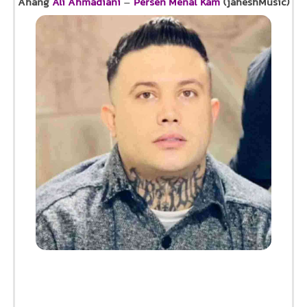
Ahang
Ali Ahmadiani
–
Persen Menal Kam
(jaheshMusic)