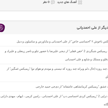
آهنگ های جدید
0 نظر
گر از علی احمدیانی
از علی احمدیانی و مایاورس و سامیلون و دنیل
دانلود آهنگ ریمیکس شبگردی 2 “خفن قفلی” از دیجی علیرضا با حضور تتلو و ناصر زینعلی و علیراد و
لو و مسلک و شایع و علی احمدیانی
گ چند روزه (حال دلم ویرانه چند روزه که نیستی و موندم تو هوای تو) “ریمیکس غمگین” از
آی
نگ عشق “ریمیکس کرمانشاهی عاشقانه” از دی‌جی حمید خارجی
دانلود آهنگ تراپی 2 “ریمیکس کردی احساسی دپ” از علی احمدیانی ، رامین کرمی ، ایهام ، مهدی دارابی
انه