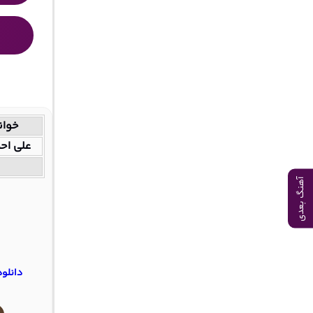
خوان
علی احم
آهنگ بعدی
دانلو