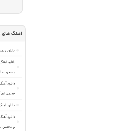
اهنگ های دی
دانلود ریمیکس ناخوش ۲ “احساسی خاص” 
مسعود صادق
دانلود آهن
قدیمی ای 
دانلود آه
و محسن یگ