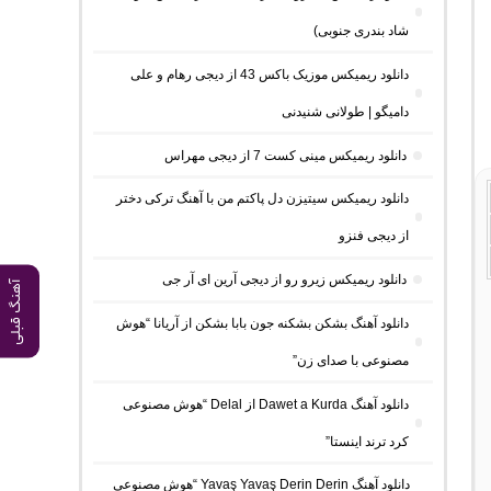
شاد بندری جنوبی)
دانلود ریمیکس موزیک باکس 43 از دیجی رهام و علی
دامیگو | طولانی شنیدنی
دانلود ریمیکس مینی کست 7 از دیجی مهراس
دانلود ریمیکس سیتیزن دل پاکتم من با آهنگ ترکی دختر
از دیجی فنزو
دانلود ریمیکس زیرو رو از دیجی آرین ای آر جی
آهنگ قبلی
دانلود آهنگ بشکن بشکنه جون بابا بشکن از آریانا “هوش
مصنوعی با صدای زن”
دانلود آهنگ Dawet a Kurda از Delal “هوش مصنوعی
کرد ترند اینستا”
دانلود آهنگ Yavaş Yavaş Derin Derin “هوش مصنوعی