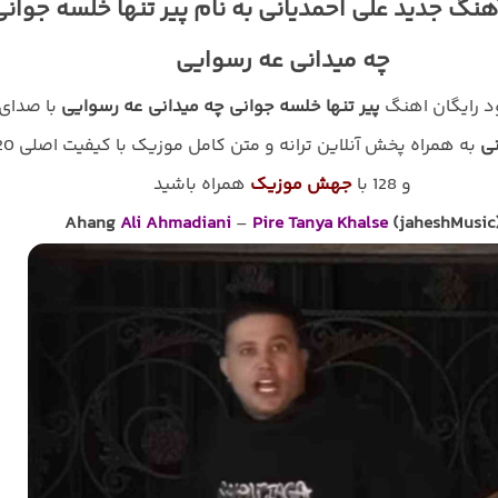
هنگ جدید علی احمدیانی به نام پیر تنها خلسه جوانی
چه میدانی عه رسوایی
ود رایگان اهنگ
پیر تنها خلسه جوانی چه میدانی عه رسوایی
با صدای
نی
به همراه پخش آنلاین ترانه و م
و 128 با
جهش موزیک
همراه باشید
Ahang
Ali Ahmadiani
–
Pire Tanya Khalse
(jaheshMusic