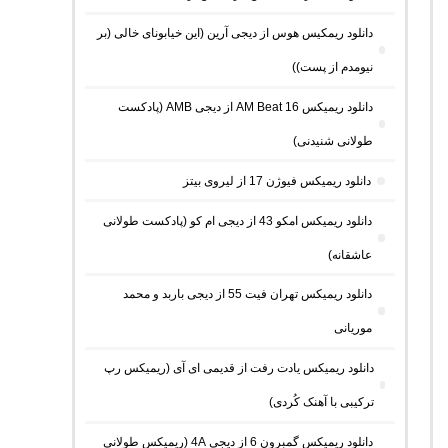
دانلود ریمکیس هوس از دیجی آرین (این خیابونای خالی (بر
نیومدم از پست))
دانلود ریمیکس AM Beat 16 از دیجی AMB (پادکست
طولانی شنیدنی)
دانلود ریمیکس فیوژن 17 از لیروی بیتز
دانلود ریمیکس امکو 43 از دیجی ام کو (پادکست طولانی
عاشقانه)
دانلود ریمیکس تهران فیت 55 از دیجی باربد و محمد
موریانی
دانلود ریمیکس یادت رفت از قدیمی ای آی (ریمیکس رپ
ترکیبی با آهنک کُردی)
دانلود ریمیکس گمبرون 6 از دیجی 4A (ریمیکس طولانی