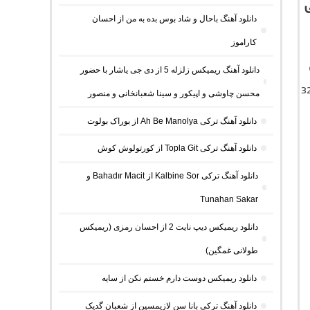
دانلود آهنگ باحال و شاد بوس بده به من از احسان
کاراموز
دانلود آهنگ ریمیکس زلزله 5 از دی جی یاشار با حضور
تن کامل موزیک با کیفیت اصلی 320
محسن چاوشی و اپیکور و سینا شعبانخانی و منصور
دانلود آهنگ ترکی Ah Be Manolya از بوراک بولوت
دانلود آهنگ ترکی Topla Git از کورتولوش کوش
دانلود آهنگ ترکی Kalbine Sor از Bahadır Macit و
Tunahan Sakar
دانلود ریمیکس دیپ نایت 2 از احسان رمزی (ریمیکس
طولانی غمگین)
دانلود ریمیکس دوست دارم خستم نکن از سایه
دانلود آهنگ ترکی بانا سن لازیمسین از شعبان گدیک