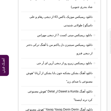
شاد بندری جنوبی)
دانلود ریمیکس موزیک باکس 43 از دیجی رهام و علی
دامیگو | طولانی شنیدنی
دانلود ریمیکس مینی کست 7 از دیجی مهراس
دانلود ریمیکس سیتیزن دل پاکتم من با آهنگ ترکی دختر
از دیجی فنزو
آهنگ قبلی
دانلود ریمیکس زیرو رو از دیجی آرین ای آر جی
دانلود آهنگ بشکن بشکنه جون بابا بشکن از آریانا “هوش
مصنوعی با صدای زن”
دانلود آهنگ Dawet a Kurda از Delal “هوش مصنوعی
کرد ترند اینستا”
دانلود آهنگ Yavaş Yavaş Derin Derin “هوش مصنوعی