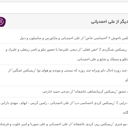
گر از علی احمدیانی
از علی احمدیانی و مایاورس و سامیلون و دنیل
دانلود آهنگ ریمیکس شبگردی 2 “خفن قفلی” از دیجی علیرضا با حضور تتلو و ناصر زینعلی و علیراد و
لو و مسلک و شایع و علی احمدیانی
گ چند روزه (حال دلم ویرانه چند روزه که نیستی و موندم تو هوای تو) “ریمیکس غمگین” از
آی
نگ عشق “ریمیکس کرمانشاهی عاشقانه” از دی‌جی حمید خارجی
دانلود آهنگ تراپی 2 “ریمیکس کردی احساسی دپ” از علی احمدیانی ، رامین کرمی ، ایهام ، مهدی دارابی
انه
گ مو چتری “ریمیکس رپی کردی عاشقانه” از علی احمدیانی و علی سورنا و امیر خلوت و فرشاد