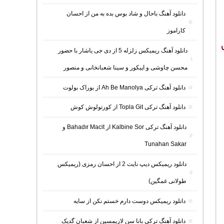
دانلود آهنگ باحال و شاد بوس بده به من از احسان
کاراموز
دانلود آهنگ ریمیکس زلزله 5 از دی جی یاشار با حضور
محسن چاوشی و اپیکور و سینا شعبانخانی و منصور
دانلود آهنگ ترکی Ah Be Manolya از بوراک بولوت
دانلود آهنگ ترکی Topla Git از کورتولوش کوش
دانلود آهنگ ترکی Kalbine Sor از Bahadır Macit و
Tunahan Sakar
دانلود ریمیکس دیپ نایت 2 از احسان رمزی (ریمیکس
طولانی غمگین)
دانلود ریمیکس دوست دارم خستم نکن از سایه
دانلود آهنگ ترکی بانا سن لازیمسین از شعبان گدیک