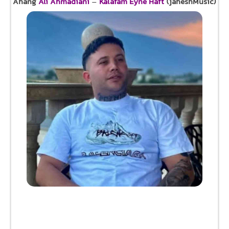
Ahang
Ali Ahmadiani
–
Kalafam Eyne Haft
(jaheshMusic)