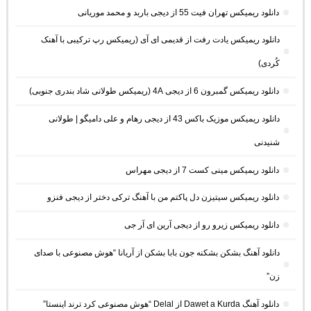
دانلود ریمیکس تهران فیت 55 از دیجی باربد و محمد موریانی
دانلود ریمیکس یادت رفت از قدیمی ای آی (ریمیکس رپ ترکیبی با آهنک
کُردی)
دانلود ریمیکس گمبرون 6 از دیجی 4A (ریمیکس طولانی شاد بندری جنوبی)
دانلود ریمیکس موزیک باکس 43 از دیجی رهام و علی دامیگو | طولانی
شنیدنی
دانلود ریمیکس مینی کست 7 از دیجی مهراس
دانلود ریمیکس سیتیزن دل پاکتم من با آهنگ ترکی دختر از دیجی فنزو
دانلود ریمیکس زیرو رو از دیجی آرین ای آر جی
دانلود آهنگ بشکن بشکنه جون بابا بشکن از آریانا “هوش مصنوعی با صدای
زن”
دانلود آهنگ Dawet a Kurda از Delal “هوش مصنوعی کرد ترند اینستا”