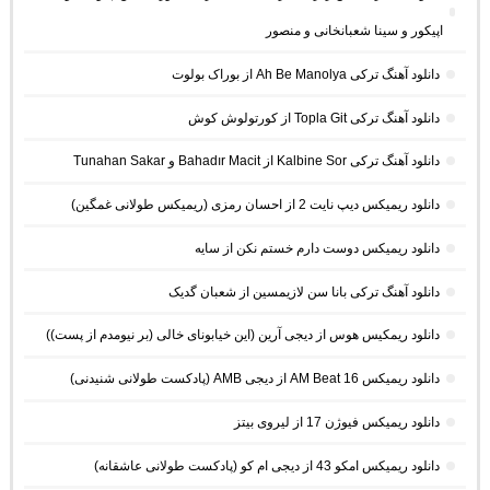
اپیکور و سینا شعبانخانی و منصور
دانلود آهنگ ترکی Ah Be Manolya از بوراک بولوت
دانلود آهنگ ترکی Topla Git از کورتولوش کوش
دانلود آهنگ ترکی Kalbine Sor از Bahadır Macit و Tunahan Sakar
دانلود ریمیکس دیپ نایت 2 از احسان رمزی (ریمیکس طولانی غمگین)
دانلود ریمیکس دوست دارم خستم نکن از سایه
دانلود آهنگ ترکی بانا سن لازیمسین از شعبان گدیک
دانلود ریمکیس هوس از دیجی آرین (این خیابونای خالی (بر نیومدم از پست))
دانلود ریمیکس AM Beat 16 از دیجی AMB (پادکست طولانی شنیدنی)
دانلود ریمیکس فیوژن 17 از لیروی بیتز
دانلود ریمیکس امکو 43 از دیجی ام کو (پادکست طولانی عاشقانه)