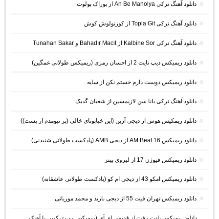
دانلود آهنگ ترکی Ah Be Manolya از بوراک بولوت
دانلود آهنگ ترکی Topla Git از کورتولوش کوش
دانلود آهنگ ترکی Kalbine Sor از Bahadır Macit و Tunahan Sakar
دانلود ریمیکس دیپ نایت 2 از احسان رمزی (ریمیکس طولانی غمگین)
دانلود ریمیکس دوست دارم خستم نکن از سایه
دانلود آهنگ ترکی بانا سن لازیمسین از شعبان گدیک
دانلود ریمکیس هوس از دیجی آرین (این خیابونای خالی (بر نیومدم از پست))
دانلود ریمیکس AM Beat 16 از دیجی AMB (پادکست طولانی شنیدنی)
دانلود ریمیکس فیوژن 17 از لیروی بیتز
دانلود ریمیکس امکو 43 از دیجی ام کو (پادکست طولانی عاشقانه)
دانلود ریمیکس تهران فیت 55 از دیجی باربد و محمد موریانی
دانلود ریمیکس یادت رفت از قدیمی ای آی (ریمیکس رپ ترکیبی با آهنک