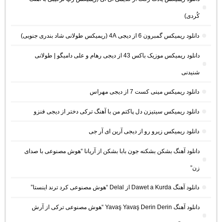
کُردی)
دانلود ریمیکس گمبرون 6 از دیجی 4A (ریمیکس طولانی شاد بندری جنوبی)
دانلود ریمیکس موزیک باکس 43 از دیجی رهام و علی دامیگو | طولانی
شنیدنی
دانلود ریمیکس مینی کست 7 از دیجی مهراس
دانلود ریمیکس سیتیزن دل پاکتم من با آهنگ ترکی دختر از دیجی فنزو
دانلود ریمیکس زیرو رو از دیجی آرین ای آر جی
دانلود آهنگ بشکن بشکنه جون بابا بشکن از آریانا “هوش مصنوعی با صدای
زن”
دانلود آهنگ Dawet a Kurda از Delal “هوش مصنوعی کرد ترند اینستا”
دانلود آهنگ Yavaş Yavaş Derin Derin “هوش مصنوعی ترکی از آرش