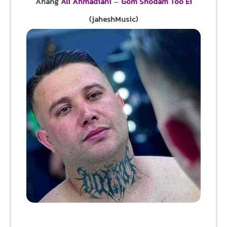
Ahang
Ali Ahmadiani
–
Gom Shodam Too Ei
(jaheshMusic)