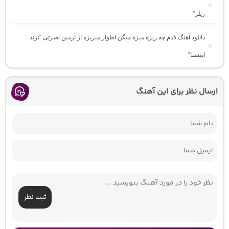
ریلز”
دانلود آهنگ ﻗﺪم ﭼﻪ رﻳﺰه ﻣﻴﺰه ﻣﻴﮕﻦ اﻃﻮار ﻣﻴﺮﻳﺰه از آرمین نصرتی “ترند
اینستا”
ارسال نظر برای این آهنگ
ثبت نظر