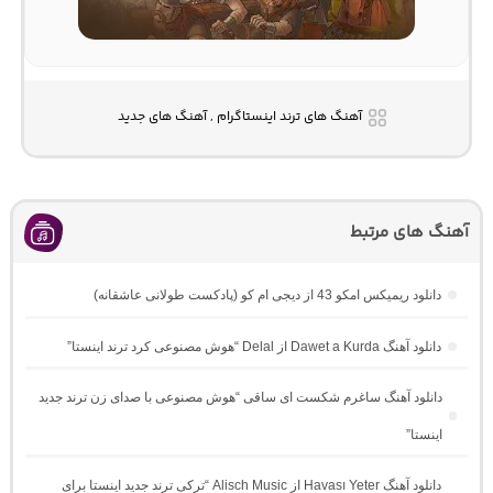
آهنگ های ترند اینستاگرام , آهنگ های جدید
آهنگ های مرتبط
دانلود ریمیکس امکو 43 از دیجی ام کو (پادکست طولانی عاشقانه)
دانلود آهنگ Dawet a Kurda از Delal “هوش مصنوعی کرد ترند اینستا”
دانلود آهنگ ساغرم شکست ای ساقی “هوش مصنوعی با صدای زن ترند جدید
اینستا”
دانلود آهنگ Havası Yeter از Alisch Music “ترکی ترند جدید اینستا برای