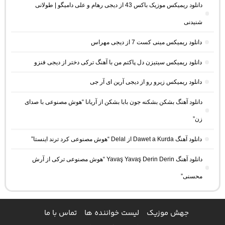
دانلود ریمیکس موزیک باکس 43 از دیجی رهام و علی دامیگو | طولانی
شنیدنی
دانلود ریمیکس مینی کست 7 از دیجی مهراس
دانلود ریمیکس سیتیزن دل پاکتم من با آهنگ ترکی دختر از دیجی فنزو
دانلود ریمیکس زیرو رو از دیجی آرین ای آر جی
دانلود آهنگ بشکن بشکنه جون بابا بشکن از آریانا “هوش مصنوعی با صدای
زن”
دانلود آهنگ Dawet a Kurda از Delal “هوش مصنوعی کرد ترند اینستا”
دانلود آهنگ Yavaş Yavaş Derin Derin “هوش مصنوعی ترکی از آرش
محسنی”
جهش موزیک
لیست خواننده ها
تماس با ما