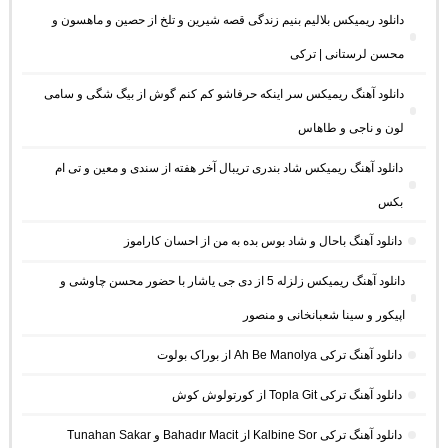
دانلود ریمیکس بلالیم بنیم زندگی قصه شیرین و تلخ از حصین و ماهسون و
محسن لرستانی | ترکی
دانلود آهنگ ریمیکس سر اینکه حرفاشو کم کنم گوش از بیگ شگی و سامی
لون و ناجی و طاهاس
دانلود آهنگ ریمیکس شاد بندری تریبال آخر هفته از سندی و معین و تی ام
بکس
دانلود آهنگ باحال و شاد بوس بده به من از احسان کاراموز
دانلود آهنگ ریمیکس زلزله 5 از دی جی یاشار با حضور محسن چاوشی و
اپیکور و سینا شعبانخانی و منصور
دانلود آهنگ ترکی Ah Be Manolya از بوراک بولوت
دانلود آهنگ ترکی Topla Git از کورتولوش کوش
دانلود آهنگ ترکی Kalbine Sor از Bahadır Macit و Tunahan Sakar