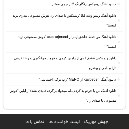
دانلود آهنگ ریمیکس رنگارنگ 5 از دیجی ممتاز
دانلود آهنگ زینبو وشه لیلا “ریمیکس با صدای زن هوش مصنوعی بندری ترند
اینستا”
دانلود آهنگ من فقط عاشق اینم از aras arjmand “هوش مصنوعی ترند
اینستا”
دانلود ریمیکس عشق ابدی از رامین کرمی و فرهاد جهانگیری و رضا کرمی
تارا و ناجی و پیشرو
دانلود آهنگ Kaybeden از MERO “رپ ترکی احساسی”
دانلود آهنگ من با خودم بد کردم دلم میخواد برگردم (دیدی نشد) از آیلین “هوش
مصنوعی با صدای زن”
جهش موزیک
لیست خواننده ها
تماس با ما