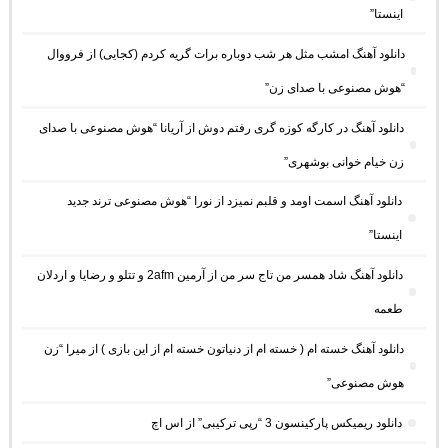
اینستا”
دانلود آهنگ امشب مثل هر شب دوباره برات گریه کردم (کجایی) از فرووال
“هوش مصنوعی با صدای زن”
دانلود آهنگ در کارگه کوزه گری رفتم دوش از آریانا “هوش مصنوعی با صدای
زن خیام خوانی بوشهری”
دانلود آهنگ اسمت اومد و قلبم نمیزد از نورا “هوش مصنوعی ترند جدید
اینستا”
دانلود آهنگ شاد همسر من تاج سر من از آرمین 2afm و تتلو و رضایا و اردلان
طعمه
دانلود آهنگ خسته ام ( خسته ام از دنیاتون خسته ام از این بازی ) از میرا “زن
هوش مصنوعی”
دانلود ریمیکس پارکینسون 3 “رپی ترکیبی” از اس اچ