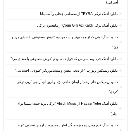
آسرایی)
دانلود آهنگ ترکی TEYRA از مصطفی ججلی و آسمیناتا
دانلود آهنگ ترکی Çoğu Gitti Azı Kaldı از ماهسون ترکی
دانلود آهنگ اونی که از همه بهتر واسه من بود “هوش مصنوعی با صدای مرد و
زن”
دانلود آهنگ چی اومد سر من که قول داده بودم “هوش مصنوعی با صدای مرد”
دانلود ریمیکس ریورب 4 از دیجی معین و میشاموزیکز “طولانی احساسی”
دانلود ریمیکس جای زخم از ایمان حاجی نژاد و آرین ای آر جی “رپی ترکی
کردی”
دانلود آهنگ Havası Yeter از Alisch Music “ترکی ترند جدید اینستا برای
ریلز”
دانلود آهنگ ﻗﺪم ﭼﻪ رﻳﺰه ﻣﻴﺰه ﻣﻴﮕﻦ اﻃﻮار ﻣﻴﺮﻳﺰه از آرمین نصرتی “ترند