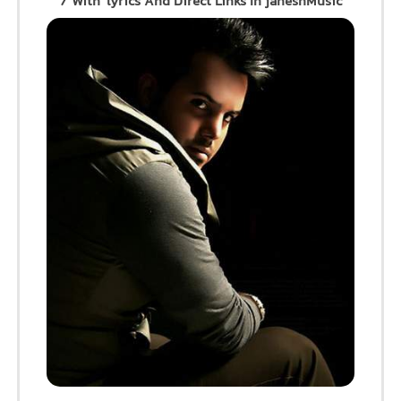
/ With lyrics And Direct Links In jaheshMusic