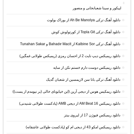
اپیکور و سینا شعبانخانی و منصور
دانلود آهنگ ترکی Ah Be Manolya از بوراک بولوت
دانلود آهنگ ترکی Topla Git از کورتولوش کوش
دانلود آهنگ ترکی Kalbine Sor از Bahadır Macit و Tunahan Sakar
دانلود ریمیکس دیپ نایت 2 از احسان رمزی (ریمیکس طولانی غمگین)
دانلود ریمیکس دوست دارم خستم نکن از سایه
دانلود آهنگ ترکی بانا سن لازیمسین از شعبان گدیک
دانلود ریمکیس هوس از دیجی آرین (این خیابونای خالی (بر نیومدم از پست))
دانلود ریمیکس AM Beat 16 از دیجی AMB (پادکست طولانی شنیدنی)
دانلود ریمیکس فیوژن 17 از لیروی بیتز
دانلود ریمیکس امکو 43 از دیجی ام کو (پادکست طولانی عاشقانه)