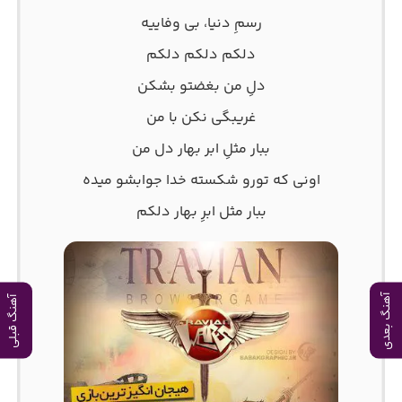
رسمِ دنیا، بی وفاییه
دلکم دلکم دلکم
دلِ من بغضتو بشکن
غریبگی نکن با من
ببار مثلِ ابر بهار دل من
اونی که تورو شکسته خدا جوابشو میده
ببار مثل ابرِ بهار دلکم
آهنگ بعدی
آهنگ قبلی