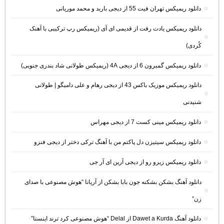
دانلود ریمیکس تهران فیت 55 از دیجی باربد و محمد موریانی
دانلود ریمیکس یادت رفت از قدیمی ای آی (ریمیکس رپ ترکیبی با آهنک
کُردی)
دانلود ریمیکس گمبرون 6 از دیجی 4A (ریمیکس طولانی شاد بندری جنوبی)
دانلود ریمیکس موزیک باکس 43 از دیجی رهام و علی دامیگو | طولانی
شنیدنی
دانلود ریمیکس مینی کست 7 از دیجی مهراس
دانلود ریمیکس سیتیزن دل پاکتم من با آهنگ ترکی دختر از دیجی فنزو
دانلود ریمیکس زیرو رو از دیجی آرین ای آر جی
دانلود آهنگ بشکن بشکنه جون بابا بشکن از آریانا “هوش مصنوعی با صدای
زن”
دانلود آهنگ Dawet a Kurda از Delal “هوش مصنوعی کرد ترند اینستا”