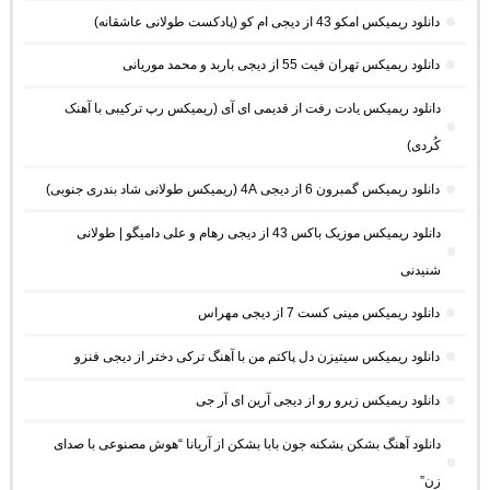
دانلود ریمیکس امکو 43 از دیجی ام کو (پادکست طولانی عاشقانه)
دانلود ریمیکس تهران فیت 55 از دیجی باربد و محمد موریانی
دانلود ریمیکس یادت رفت از قدیمی ای آی (ریمیکس رپ ترکیبی با آهنک
کُردی)
دانلود ریمیکس گمبرون 6 از دیجی 4A (ریمیکس طولانی شاد بندری جنوبی)
دانلود ریمیکس موزیک باکس 43 از دیجی رهام و علی دامیگو | طولانی
شنیدنی
دانلود ریمیکس مینی کست 7 از دیجی مهراس
دانلود ریمیکس سیتیزن دل پاکتم من با آهنگ ترکی دختر از دیجی فنزو
دانلود ریمیکس زیرو رو از دیجی آرین ای آر جی
دانلود آهنگ بشکن بشکنه جون بابا بشکن از آریانا “هوش مصنوعی با صدای
زن”