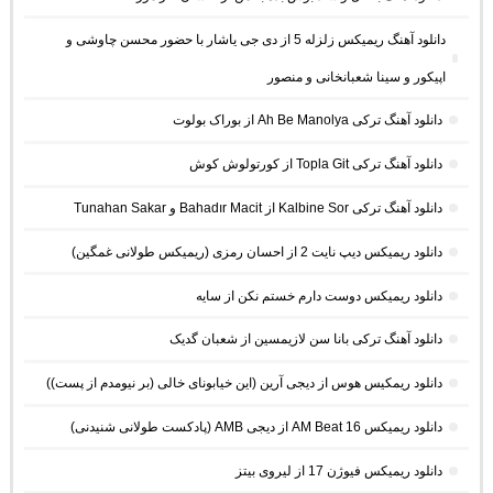
دانلود آهنگ ریمیکس زلزله 5 از دی جی یاشار با حضور محسن چاوشی و
اپیکور و سینا شعبانخانی و منصور
دانلود آهنگ ترکی Ah Be Manolya از بوراک بولوت
دانلود آهنگ ترکی Topla Git از کورتولوش کوش
دانلود آهنگ ترکی Kalbine Sor از Bahadır Macit و Tunahan Sakar
دانلود ریمیکس دیپ نایت 2 از احسان رمزی (ریمیکس طولانی غمگین)
دانلود ریمیکس دوست دارم خستم نکن از سایه
دانلود آهنگ ترکی بانا سن لازیمسین از شعبان گدیک
دانلود ریمکیس هوس از دیجی آرین (این خیابونای خالی (بر نیومدم از پست))
دانلود ریمیکس AM Beat 16 از دیجی AMB (پادکست طولانی شنیدنی)
دانلود ریمیکس فیوژن 17 از لیروی بیتز