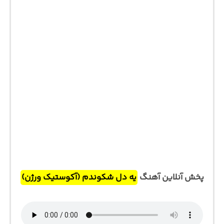
پخش آنلاین آهنگ
یه دل شکوندم (آکوستیک ورژن)